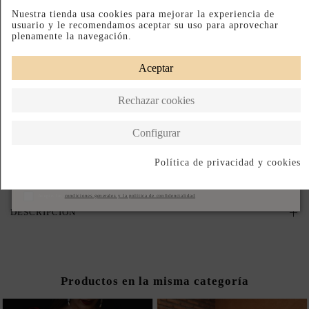
PRODUCTO AGOTADO TEMPORALMENTE
Nuestra tienda usa cookies para mejorar la experiencia de
usuario y le recomendamos aceptar su uso para aprovechar
Déjanos tu email y te avisaremos en cuanto vuelva a estar disponible.
plenamente la navegación.
Aceptar
Acepto las
condiciones generales y la política de confidencialidad
Rechazar cookies
Avisame cuando vuelva
Configurar
Paga a Plazos
Devoluciones Fáciles
Hecho en India
Política de privacidad y cookies
Suscribirse
DESCRIPCIÓN CORTA
Acepto las
condiciones generales y la política de confidencialidad
DESCRIPCIÓN
Productos en la misma categoría