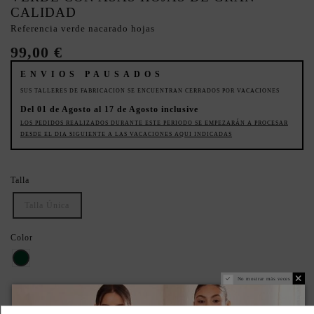
CALIDAD
Referencia
verde nacarado hojas
99,00 €
ENVIOS PAUSADOS
SUS TALLERES DE FABRICACION SE ENCUENTRAN CERRADOS POR VACACIONES
Del 01 de Agosto al 17 de Agosto inclusive
LOS PEDIDOS REALIZADOS DURANTE ESTE PERIODO SE EMPEZARÁN A PROCESAR
DESDE EL DIA SIGUIENTE A LAS VACACIONES AQUI INDICADAS
Talla
Talla Única
Color
Verde Inglés
No mostrar más veces
PRODUCTO REALIZADO ARTESANALMENTE.