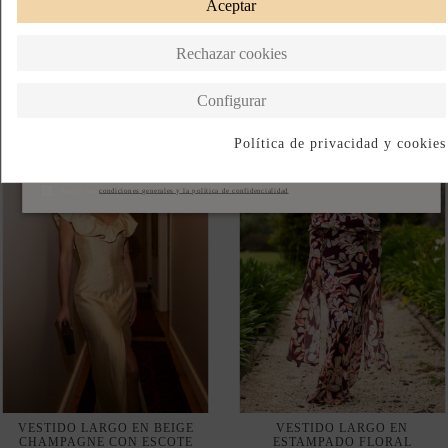
VESTIDO LARGO EN BEIGE
VESTIDO LARGO EN
CHAMPAGNE CON ESCOTE
ESTAMPADO FLORAL
EN PICO CON VOLANTE
BURDEOS CON ESCOTE
BARDOT Y MANGAS
215,00 €
LARGAS ABIERTAS
245,00 €