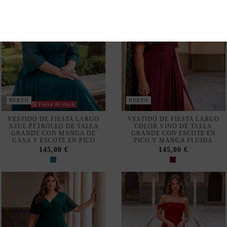
AZUL PETRÓLEO DE TALLA
COLOR VINO DE TALLA
GRANDE CON MANGA DE
GRANDE CON ESCOTE EN
GASA Y ESCOTE EN PICO
PICO Y MANGA FLUIDA
145,00 €
145,00 €
NUEVO
NUEVO
VESTIDO DE FIESTA LARGO
VESTIDO DE FIESTA LARGO
VERDE INGLÉS DE TALLA
BURDEOS PLISADO CON
GRANDE CON ESCOTE EN
ESCOTE BARDOT
PICO Y MANGA FLUIDA
145,00 €
145,00 €