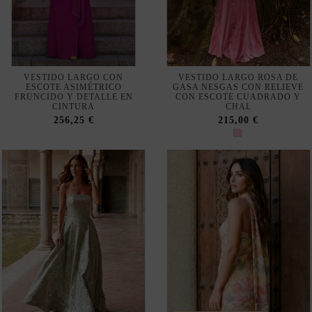
VENDIÉNDOSE RÁPIDO
Fuera de stock
VESTIDO LARGO PALABRA
VESTIDO PALABRA DE
DE HONOR VERDE AGUA
HONOR ESTAMPADO
JACQUARD PARA INVITADA
FLORAL PASTEL CON CHAL
185,00 €
75,00 €