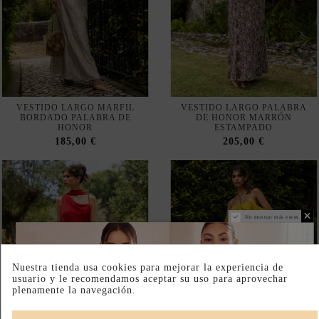
VESTIDO LARGO ROJO CON
VESTIDO LARGO AMARILLO
ESCOTE ASIMÉTRICO Y
AZAFRÁN CON SUTIL
CHAL A JUEGO
ESTAMPADO Y ESCOTE
BARDOT
180,00 €
200,00 €