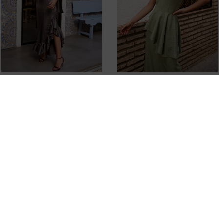
VESTIDO LARGO CON
TOP DE INVITADA CON
DETALLE DE VOLANTE EN
MAXI VOLANTE EN LA
EL BAJO Y FULAR
CINTURA
199,00 €
129,00 €