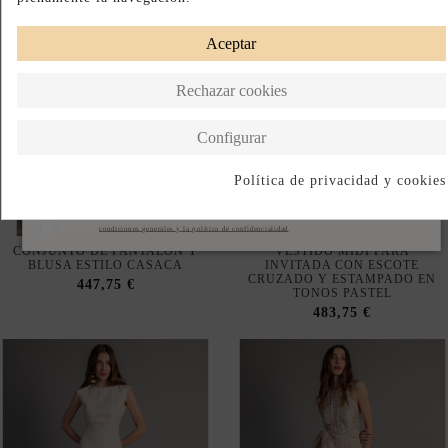
Aceptar
Rechazar cookies
Configurar
Política de privacidad y cookies
Suscribirse
Acepto las
condiciones generales y la política de confidencialidad
CONJUNTO DE PANTALÓN Y
VESTIDO MIDI PARA
BLUSA ESTILO CASACA
INVITADA CON ESCOTE
CRUZADO Y ESTAMPADO EN
447,75 €
TONOS PASTEL
483,75 €