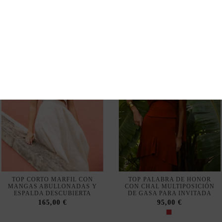
TOP CORTO MARFIL CON
TOP PALABRA DE HONOR
MANGAS ABULLONADAS Y
CON CHAL MULTIPOSICIÓN
ESPALDA DESCUBIERTA
DE GASA PARA INVITADA
165,00 €
95,00 €