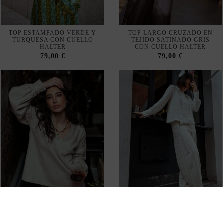
HALTER
CON CUELLO HALTER
79,00 €
79,00 €
BLUSA DE LINO CON
BLUSA DE LINO CON
MANGA CON VOLUMEN
SILUETA LIMPIA Y PANEL
FRONTAL ESTRUCTURADO
110,00 €
85,00 €