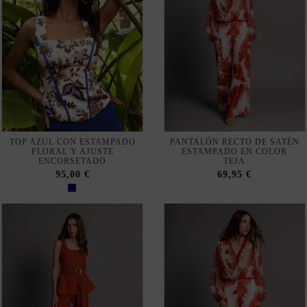
plenamente la navegación.
Aceptar
Rechazar cookies
TOP AZUL CON ESTAMPADO
PANTALÓN RECTO DE SATÉN
FLORAL Y AJUSTE
ESTAMPADO EN COLOR
ENCORSETADO
TEJA
Configurar
95,00 €
69,95 €
Política de privacidad y cookies
Suscribirse
Acepto las
condiciones generales y la política de confidencialidad