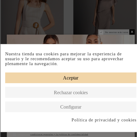
TOP DE TIRANTES CON
TOP DE GASA COLOR VISÓN
PEPLUM Y CINTURÓN
CON CORTE ASIMÉTRICO
ESTILO CAPA
98,95 €
79,95 €