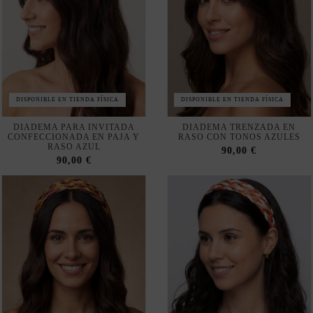
usuario y le recomendamos aceptar su uso para aprovechar
plenamente la navegación.
Aceptar
DISPONIBLE EN TIENDA FÍSICA
DISPONIBLE EN TIENDA FÍSICA
DIADEMA PARA INVITADA
DIADEMA TRENZADA EN
Rechazar cookies
CONFECCIONADA EN PAJA Y
RASO CON TONOS AZULES
RASO AZUL
90,00 €
90,00 €
Configurar
Política de privacidad y cookies
Suscribirse
Acepto las
condiciones generales y la política de confidencialidad
DISPONIBLE EN TIENDA FÍSICA
DISPONIBLE EN TIENDA FÍSICA