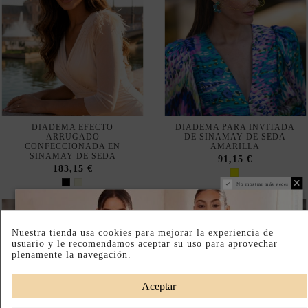
DIADEMA EFECTO
DIADEMA PARA INVITADA
ARRUGADO
DE SINAMAY DE SEDA
CONFECCIONADA EN
AMARILLA
SINAMAY DE SEDA
91,15 €
183,15 €