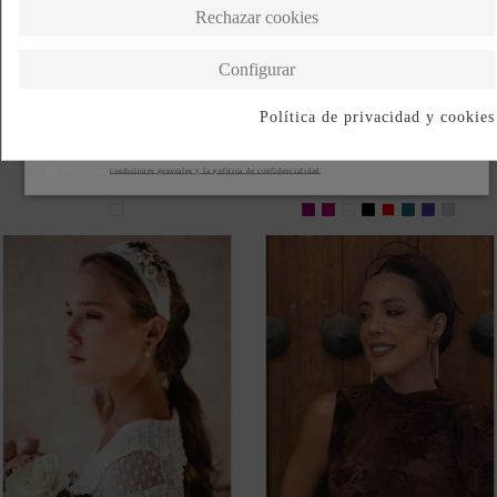
DIADEMA PARA INVITADA
DIADEMA PARA INVITADA
DE PLUMAS BLANCAS CON
DE PLUMAS CON PIEZAS
DECORADO JOYA
JOYA
156,15 €
178,15 €
DIADEMA PARA NOVIAS
DIADEMA PARA INVITADA
CON PLUMAS CON
BURDEOS DE SINAMAY