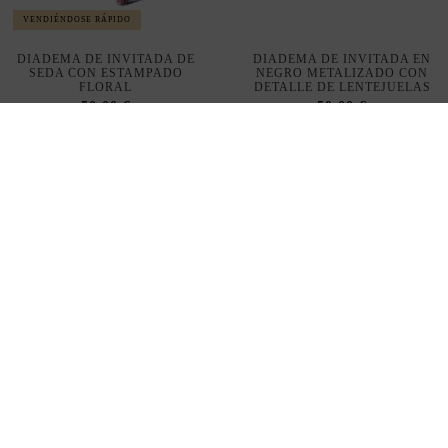
SEDA CON ESTAMPADO
NEGRO METALIZADO CON
FLORAL
DETALLE DE LENTEJUELAS
50,00 €
50,00 €
DIADEMA PARA INVITADA
BOLSO PARA INVITADA DE
DE LENTEJUELAS Y LAZO
RAFIA METALIZADA CON
DE TERCIOPELO
ASA PLATEADA
60,00 €
80,00 €