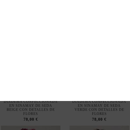
DISPONIBLE EN TIENDA FÍSICA
DISPONIBLE EN TIENDA FÍSICA
Fuera de stock
Fuera de stock
DIADEMA CONFECCIONADA
DIADEMA CONFECCIONADA
EN SINAMAY DE SEDA
EN SINAMAY DE SEDA
BEIGE CON DETALLES DE
VERDE CON DETALLES DE
FLORES
FLORES
78,00 €
78,00 €