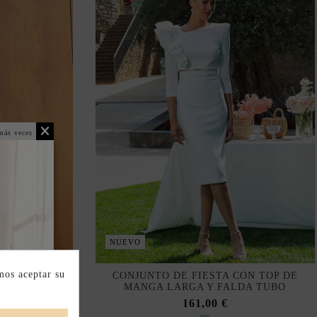
más veces
ICA
NUEVO
mos aceptar su
 RUBÍ CON
CONJUNTO DE FIESTA CON TOP DE
TEROS
MANGA LARGA Y FALDA TUBO
161,00 €