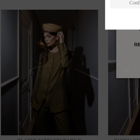
Conf
Ace