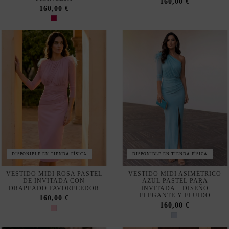
Configurar
Política de privacidad y cookies
Suscribirse
Acepto las
condiciones generales y la política de confidencialidad
DISPONIBLE EN TIENDA FÍSICA
DISPONIBLE EN TIENDA FÍSICA
VESTIDO MIDI ROSA PASTEL
VESTIDO MIDI ASIMÉTRICO
DE INVITADA CON
AZUL PASTEL PARA
DRAPEADO FAVORECEDOR
INVITADA – DISEÑO
ELEGANTE Y FLUIDO
160,00 €
160,00 €