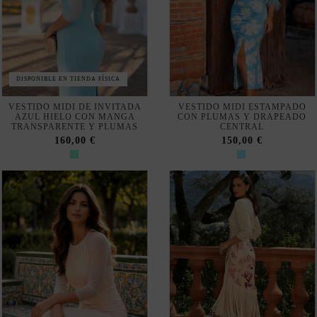
VESTIDO MIDI DE INVITADA
VESTIDO MIDI ESTAMPADO
AZUL HIELO CON MANGA
CON PLUMAS Y DRAPEADO
TRANSPARENTE Y PLUMAS
CENTRAL
160,00 €
150,00 €
VENDIÉNDOSE RÁPIDO
DISPONIBLE EN TIENDA FÍSICA
VESTIDO MIDI DE ESCOTE
CONJUNTO DE BLUSA Y
CERRADO Y MANGAS
FALDA ESTAMPADA CON
TRANSPARENTES EN
DRAPEADO FRONTAL Y
BLANCO-BEIGE
FLECOS PARA INVITADA
ESPECIAL
145,00 €
170,00 €