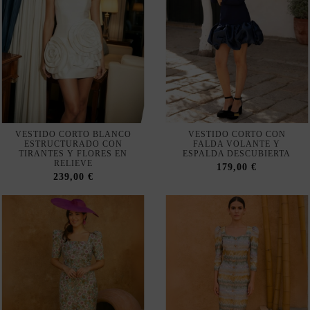
VESTIDO CORTO BLANCO
VESTIDO CORTO CON
ESTRUCTURADO CON
FALDA VOLANTE Y
TIRANTES Y FLORES EN
ESPALDA DESCUBIERTA
RELIEVE
179,00 €
239,00 €
Fuera de stock
Fuera de stock
VESTIDO COCTEL
VESTIDO COCTEL RECTO DE
ABOTONADO DE CORTE
JACQUARD CON BOTONES
RECTO CON MANGAS DE
DORADOS Y CINTURÓN