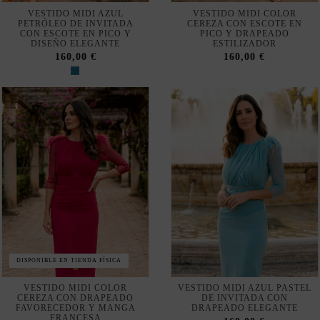
DISPONIBLE EN TIENDA FÍSICA
No mostrar más veces
VESTIDO MIDI COLOR
VESTIDO MIDI AZUL PASTEL
CEREZA CON DRAPEADO
DE INVITADA CON
FAVORECEDOR Y MANGA
DRAPEADO ELEGANTE
Nuestra tienda usa cookies para mejorar la experiencia de
FRANCESA
160,00 €
usuario y le recomendamos aceptar su uso para aprovechar
160,00 €
plenamente la navegación.
Aceptar
Rechazar cookies