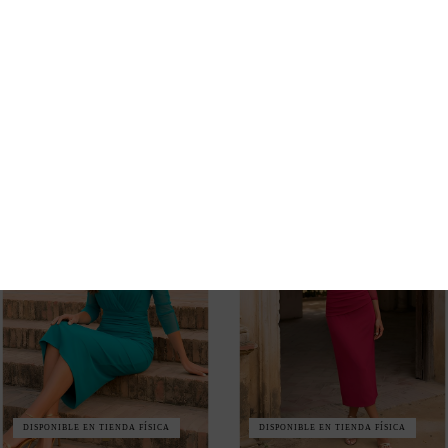
DISPONIBLE EN TIENDA FÍSICA
DISPONIBLE EN TIENDA FÍSICA
VESTIDO MIDI AZUL
VESTIDO MIDI COLOR
PETRÓLEO DE INVITADA
CEREZA CON ESCOTE EN
CON ESCOTE EN PICO Y
PICO Y DRAPEADO
DISEÑO ELEGANTE
ESTILIZADOR
160,00 €
160,00 €