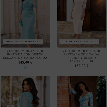
DISPONIBLE EN TIENDA FÍSICA
DISPONIBLE EN TIENDA FÍSICA
VESTIDO MIDI AZUL DE
VESTIDO MIDI BEIGE DE
INVITADA CON DISEÑO
INVITADA CON CAÍDA
ELEGANTE Y CAÍDA FLUIDA
FLUIDA Y DISEÑO
FAVORECEDOR
145,00 €
160,00 €
DISPONIBLE EN TIENDA FÍSICA