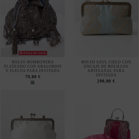
Nuestra tienda usa cookies para mejorar la experiencia de
usuario y le recomendamos aceptar su uso para aprovechar
plenamente la navegación.
Aceptar
Fuera de stock
Rechazar cookies
BOLSO BOMBONERA
BOLSO AZUL CIELO CON
PLATEADO CON ABALORIOS
ENCAJE DE BOLILLOS
Y FLECOS PARA INVITADA
ARTESANAL PARA
Configurar
INVITADA
79,00 €
290,00 €
Política de privacidad y cookies
Suscribirse
Acepto las
condiciones generales y la política de confidencialidad