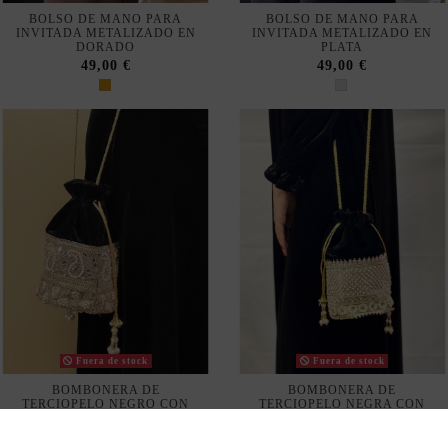
DORADO
PLATA
49,00 €
49,00 €
Fuera de stock
Fuera de stock
BOMBONERA DE
BOMBONERA DE
TERCIOPELO NEGRO CON
TERCIOPELO NEGRA CON
PEDRERÍA Y PERLAS
DETALLES DORADOS Y
PERLAS
25,00 €
25,00 €