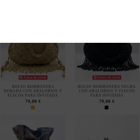
Fuera de stock
Fuera de stock
BOLSO BOMBONERA
BOLSO BOMBONERA NEGRA
DORADA CON ABALORIOS Y
CON ABALORIOS Y FLECOS
FLECOS PARA INVITADA
PARA INVITADA
79,00 €
79,00 €
No mostrar más veces