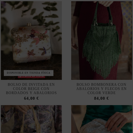
DISPONIBLE EN TIENDA FÍSICA
Fuera de stock
BOLSO DE INVITADA EN
BOLSO BOMBONERA CON
COLOR BEIGE CON
ABALORIOS Y FLECOS EN
BORDADOS Y ABALORIOS
COLOR VERDE
64,00 €
84,00 €