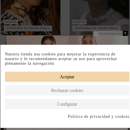
NUEVO
NUEVO
DISPONIBLE EN TIENDA FÍSICA
DISPONIBLE EN TIENDA FÍSICA
PENDIENTES DE ESPIRAL
PENDIENTES CON PERLA
ESCALONADA ELEGANTES
IRREGULAR DE DISEÑO
ELEGANTE
45,00 €
44,00 €
NUEVO
NUEVO
DISPONIBLE EN TIENDA FÍSICA
DISPONIBLE EN TIENDA FÍSICA
PENDIENTES LARGOS
PENDIENTES DE FLOR CON