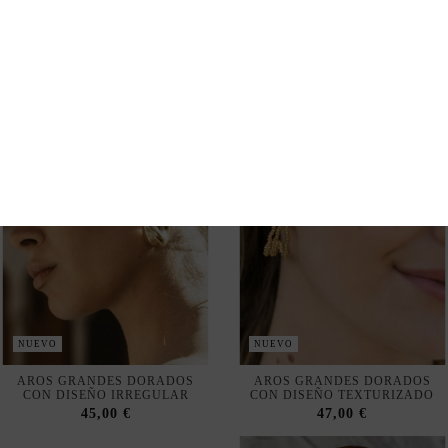
50,00 €
50,00 €
NUEVO
NUEVO
AROS GRANDES DORADOS
AROS GRANDES DORADOS
CON DISEÑO IRREGULAR
CON DISEÑO TEXTURIZADO
45,00 €
47,00 €