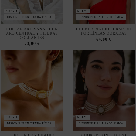
DISPONIBLE EN TIENDA FÍSICA
DISPONIBLE EN TIENDA FÍSICA
COLLAR ARTESANAL CON
CHOKER RÍGIDO FORMADO
ARO CENTRAL Y PIEDRAS
POR LÍNEAS DORADAS
COLGANTES
64,00 €
73,00 €
NUEVO
NUEVO
DISPONIBLE EN TIENDA FÍSICA
DISPONIBLE EN TIENDA FÍSICA
CHOKER CON CUATRO
CHOKER CON CUATRO
HILERAS DE PERLAS Y CON
HILERAS DE PERLAS Y
DETALLE DE PIEDRA
PIEZA CENTRAL EN PLATA
CENTRAL