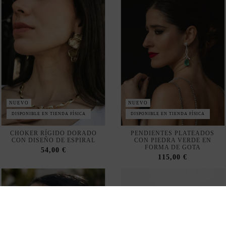
NUEVO
NUEVO
DISPONIBLE EN TIENDA FÍSICA
DISPONIBLE EN TIENDA FÍSICA
CHOKER RÍGIDO DORADO
PENDIENTES PLATEADOS
CON DISEÑO DE ESPIRAL
CON PIEDRA VERDE EN
FORMA DE GOTA
54,00 €
115,00 €