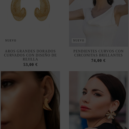
Aceptar
Rechazar cookies
NUEVO
NUEVO
Configurar
AROS GRANDES DORADOS
PENDIENTES CURVOS CON
CURVADOS CON DISEÑO DE
CIRCONITAS BRILLANTES
REJILLA
74,00 €
Política de privacidad y cookies
53,00 €
Suscribirse
Acepto las
condiciones generales y la política de confidencialidad
NUEVO
NUEVO