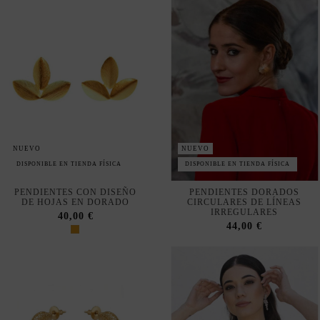
NUEVO
NUEVO
DISPONIBLE EN TIENDA FÍSICA
DISPONIBLE EN TIENDA FÍSICA
PENDIENTES CON DISEÑO
PENDIENTES DORADOS
DE HOJAS EN DORADO
CIRCULARES DE LÍNEAS
IRREGULARES
40,00 €
44,00 €
No mostrar más veces
Nuestra tienda usa cookies para mejorar la experiencia de
usuario y le recomendamos aceptar su uso para aprovechar
plenamente la navegación.