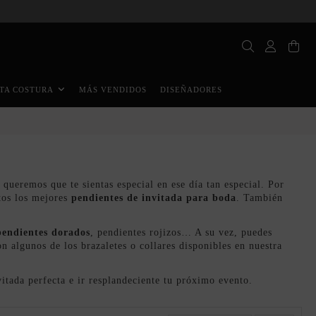
MÁS VENDIDOS
DISEÑADORES
TA COSTURA
eremos que te sientas especial en ese día tan especial. Por
ntos los mejores
pendientes de invitada para boda
. También
pendientes dorados
, pendientes rojizos… A su vez, puedes
on algunos de los
brazaletes
o
collares
disponibles en nuestra
itada perfecta e ir resplandeciente tu próximo evento.