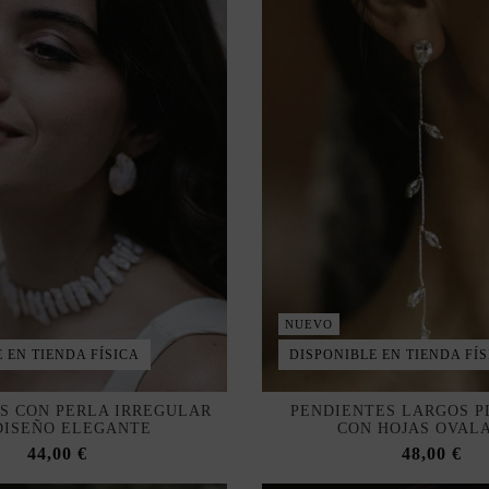
NUEVO
 EN TIENDA FÍSICA
DISPONIBLE EN TIENDA FÍS
S CON PERLA IRREGULAR
PENDIENTES LARGOS 
DISEÑO ELEGANTE
CON HOJAS OVAL
44,00 €
48,00 €