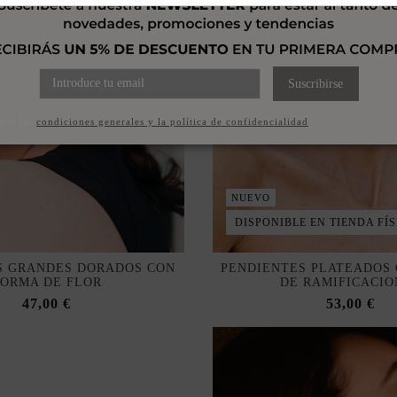
Suscribirse
pto las
condiciones generales y la política de confidencialidad
NUEVO
DISPONIBLE EN TIENDA FÍS
S GRANDES DORADOS CON
PENDIENTES PLATEADOS 
FORMA DE FLOR
DE RAMIFICACIO
47,00 €
53,00 €