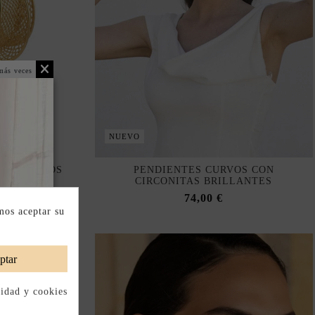
más veces
NUEVO
S CURVADOS
PENDIENTES CURVOS CON
JILLA
CIRCONITAS BRILLANTES
74,00 €
mos aceptar su
ptar
cidad y cookies