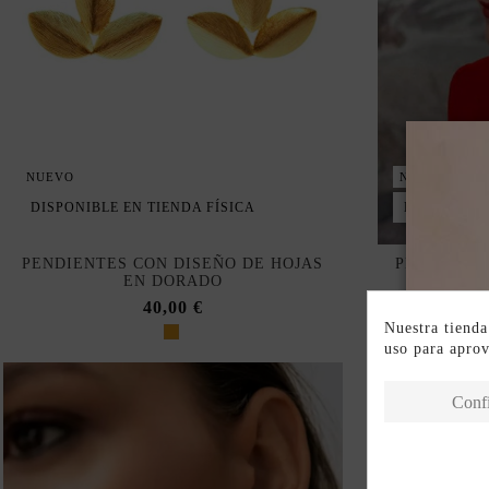
NUEVO
NUEVO
DISPONIBLE EN TIENDA FÍSICA
DISPONIBLE
PENDIENTES CON DISEÑO DE HOJAS
PENDIENT
EN DORADO
DE L
40,00 €
Nuestra tienda
uso para apro
Conf