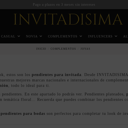
Pago a plazos en 3 meses sin intereses
CASUAL
NOVIA
COMPLEMENTOS
INFLUENCERS
AL
INICIO
COMPLEMENTOS
JOYAS
ok, estos son los
pendientes para invitada
. Desde INVITADISIMA qu
de nuestras mejores marcas nacionales e internacionales de compleme
nión
, todo lo ideal para ti.
a pendientes. En este apartado lo podrás ver. Pendientes plateados,
con temática floral… Recuerda que puedes combinar los pendientes c
s
pendientes para bodas
son perfectos para completar tu look de inv