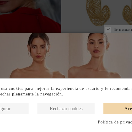
No mostrar 
 EN TIENDA FÍSICA
NUEVO
ES DORADOS CIRCULARES
AROS GRANDES DORADO
ÍNEAS IRREGULARES
CON DISEÑO DE RE
44,00 €
53,00 €
 usa cookies para mejorar la experiencia de usuario y le recomenda
vechar plenamente la navegación.
igurar
Rechazar cookies
Ace
Política de priva