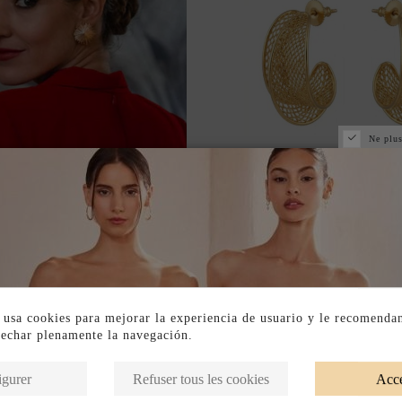
Ne plus
E EN BOUTIQUE PHYSIQUE
NOUVEAU
D'OREILLES DORÉES DE
GRANDES CRÉOLES 
IRCULAIRE AUX LIGNES
INCURVÉES AVEC UN 
IRRÉGULIÈRES
TREILLIS
44,00 €
53,00 €
 usa cookies para mejorar la experiencia de usuario y le recomenda
vechar plenamente la navegación.
igurer
Refuser tous les cookies
Acce