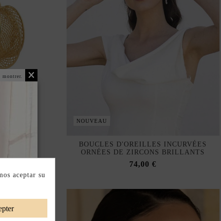
 montrer.
NOUVEAU
DORÉES
BOUCLES D'OREILLES INCURVÉES
MOTIF EN
ORNÉES DE ZIRCONS BRILLANTS
74,00 €
mos aceptar su
pter