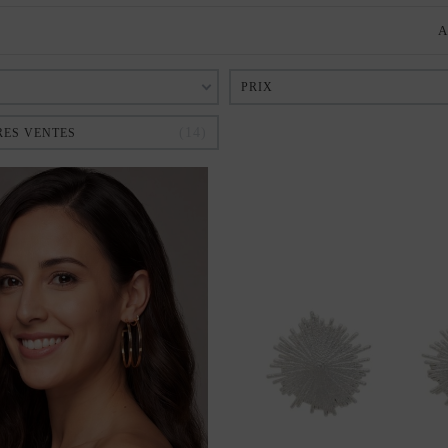
A
PRIX
14
RES VENTES