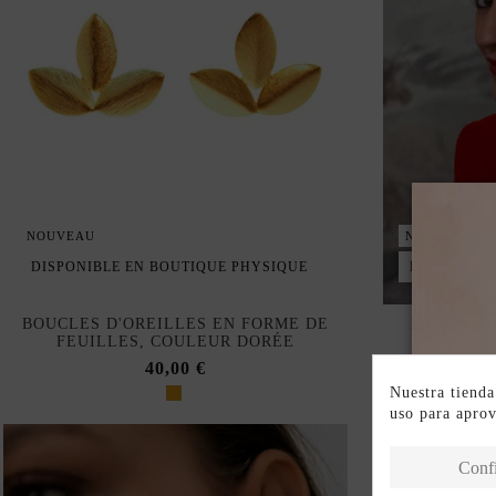
NOUVEAU
NOUVEAU
DISPONIBLE EN BOUTIQUE PHYSIQUE
DISPONIBL
BOUCLES D'OREILLES EN FORME DE
BOUCLES 
FEUILLES, COULEUR DORÉE
FORME C
40,00 €
Nuestra tienda
uso para apro
Conf