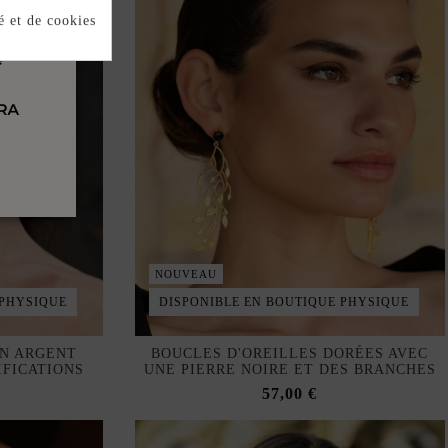
é et de cookies
NOUVEAU
 PHYSIQUE
DISPONIBLE EN BOUTIQUE PHYSIQUE
EN ARGENT
BOUCLES D'OREILLES DORÉES AVEC
IFICATIONS
UNE PIERRE NOIRE ET DES BRANCHES
57,00 €