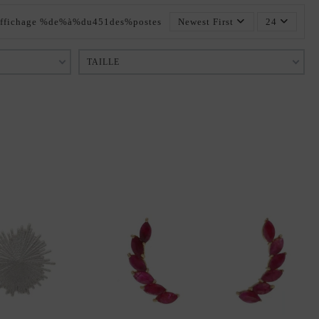
ffichage %de%à%du451des%postes
Newest First
24
TAILLE