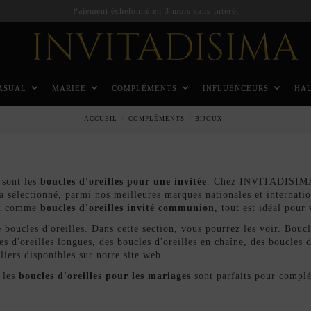
Paiement échelonné en 3 mois sans intérêt
ASUAL
MARIEE
COMPLÉMENTS
INFLUENCEURS
HA
ACCUEIL
COMPLÉMENTS
BIJOUX
 sont les
boucles d'oreilles pour une invitée
. Chez INVITADISIMA, 
a sélectionné, parmi nos meilleures marques nationales et internatio
oux comme
boucles d'oreilles invité communion
, tout est idéal pour
 boucles d'oreilles. Dans cette section, vous pourrez les voir. Boucl
s d'oreilles longues, des boucles d'oreilles en chaîne, des boucles 
lliers
disponibles sur notre site web.
 les
boucles d'oreilles pour les mariages
sont parfaits pour complét