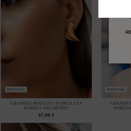
J'a
NOUVEAU
NOUVEAU
GRANDES BOUCLES D'OREILLES
GRANDES
DORÉES INCURVÉES
DORÉES
47,00 €