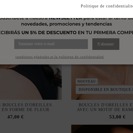
Politique de confidentialit
S'abonner
ccepte les
conditions générales et la politique de confidentialité
NOUVEAU
DISPONIBLE EN BOUTIQUE
 BOUCLES D'OREILLES
BOUCLES D'OREILLES 
 EN FORME DE FLEUR
AVEC UN MOTIF DE RAM
47,00 €
53,00 €