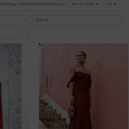
Affichage %de%à%du55des%postes
Newest First
24
TAILLE
9