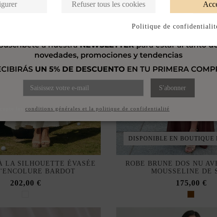
igurer
Refuser tous les cookies
Acce
Politique de confidentialit
S'abonner
ccepte les
conditions générales et la politique de confidentialité
DISPONIBLE EN BOUTIQUE
À LA SILHOUETTE ÉVASÉE
ROBE BRUNE DOS NU AV
L'ENCOLURE BARDOT
MOUSSELINE DE 
202,00 €
175,00 €