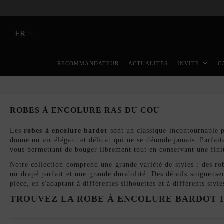
FR
RECOMMANDATEUR
ACTUALITÉS
INVITE
C
ROBES À ENCOLURE RAS DU COU
Les
robes à encolure bardot
sont un classique incontournable p
donne un air élégant et délicat qui ne se démode jamais. Parfaite
vous permettant de bouger librement tout en conservant une fini
Notre collection comprend une grande variété de styles : des rob
un drapé parfait et une grande durabilité. Des détails soigneuse
pièce, en s'adaptant à différentes silhouettes et à différents style
TROUVEZ LA ROBE À ENCOLURE BARDOT I