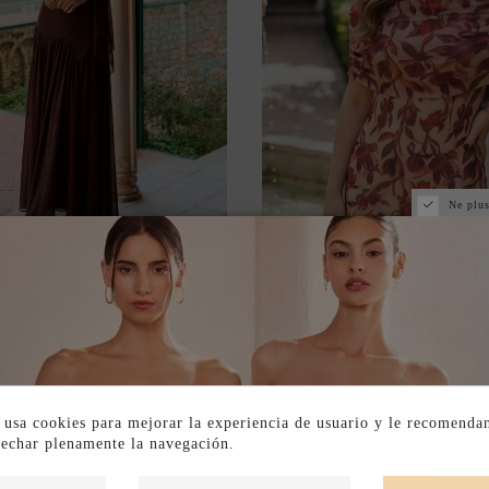
Ne plus
Rupture de stoc
GUE MARRON CHOCOLAT
ROBE MIDI BEIGE À IMP
EUR DRAPÉE POUR LES
ET ENCOLURE BA
INVITÉS
69,00 €
120,00 €
 usa cookies para mejorar la experiencia de usuario y le recomenda
vechar plenamente la navegación.