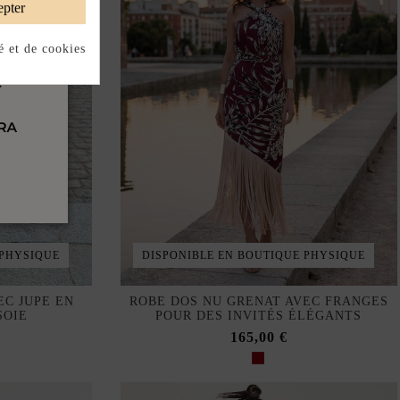
pter
é et de cookies
 PHYSIQUE
DISPONIBLE EN BOUTIQUE PHYSIQUE
EC JUPE EN
ROBE DOS NU GRENAT AVEC FRANGES
SOIE
POUR DES INVITÉS ÉLÉGANTS
165,00 €