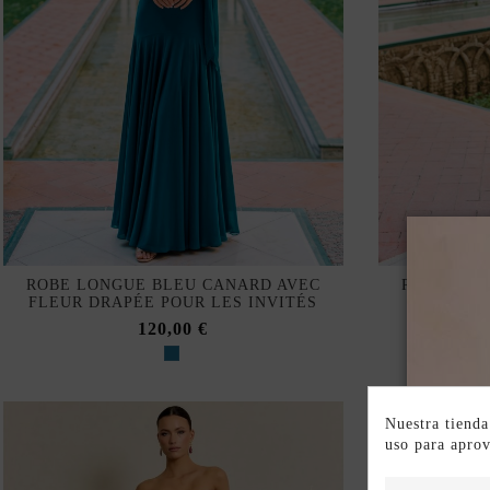
ROBE LONGUE BLEU CANARD AVEC
ROBE LON
FLEUR DRAPÉE POUR LES INVITÉS
AVEC FL
120,00 €
Nuestra tienda
uso para apro