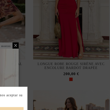
 montrer.
k
RIMÉ FLORAL
LONGUE ROBE ROUGE SIRÈNE AVEC
RDOT
ENCOLURE BARDOT DRAPÉE
200,00 €
mos aceptar su