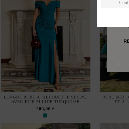
Conf
J'a
LONGUE ROBE À SILHOUETTE SIRÈNE
ROBE MIDI 
AVEC JUPE FLUIDE TURQUOISE
ET À 
200,00 €