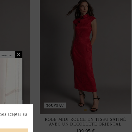
 montrer.
 PHYSIQUE
NOUVEAU
mos aceptar su
LE EN TISSU
ROBE MIDI ROUGE EN TISSU SATINÉ
COLLETÉ
AVEC UN DÉCOLLETÉ ORIENTAL
139,95 €