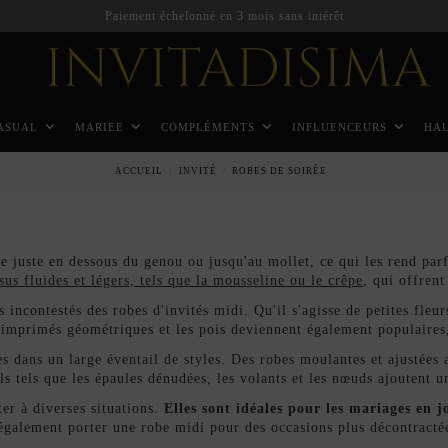
ASUAL
MARIEE
COMPLÉMENTS
INFLUENCEURS
HA
ACCUEIL
INVITÉ
ROBES DE SOIRÉE
 juste en dessous du genou ou jusqu'au mollet, ce qui les rend parf
ssus fluides et légers, tels que la mousseline ou le crêpe
, qui offren
s incontestés des robes d'invités midi. Qu'il s'agisse de petites fle
s imprimés géométriques et les pois deviennent également populaires
es dans un large éventail de styles. Des robes moulantes et ajustées
ls tels que les épaules dénudées, les volants et les nœuds ajoutent 
ter à diverses situations.
Elles sont idéales pour les mariages en j
également porter une robe midi pour des occasions plus décontracté