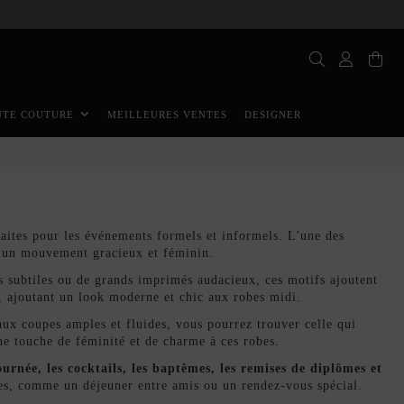
MEILLEURES VENTES
DESIGNER
UTE COUTURE
aites pour les événements formels et informels. L'une des
t un mouvement gracieux et féminin.
urs subtiles ou de grands imprimés audacieux, ces motifs ajoutent
, ajoutant un look moderne et chic aux robes midi.
 aux coupes amples et fluides, vous pourrez trouver celle qui
une touche de féminité et de charme à ces robes.
ournée, les cocktails, les baptêmes, les remises de diplômes et
es, comme un déjeuner entre amis ou un rendez-vous spécial.