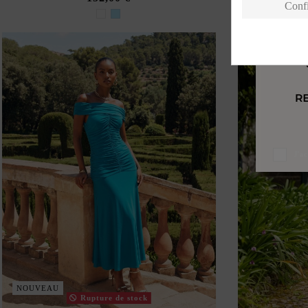
Conf
J'a
NOUVEAU
Rupture de stock