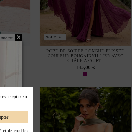
NOUVEAU
 montrer.
GUE VERT
ROBE DE SOIRÉE LONGUE PLISSÉE
EC CHÂLE
COULEUR BOUGAINVILLIER AVEC
CHÂLE ASSORTI
145,00 €
mos aceptar su
pter
é et de cookies