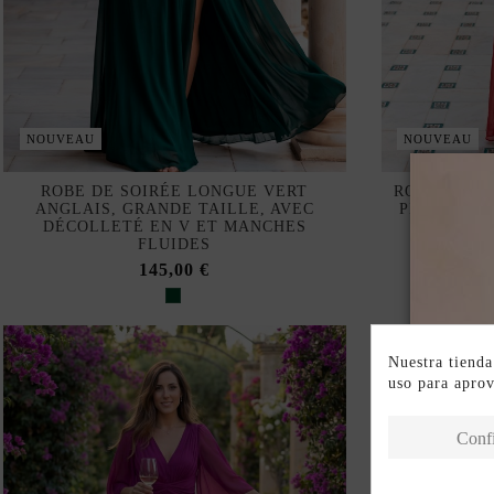
NOUVEAU
NOUVEAU
ROBE DE SOIRÉE LONGUE VERT
ROBE DE S
ANGLAIS, GRANDE TAILLE, AVEC
PLISSÉE, 
DÉCOLLETÉ EN V ET MANCHES
FLUIDES
145,00 €
Nuestra tienda
uso para apro
Conf