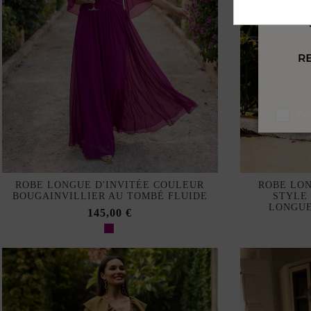
J'a
ROBE LONGUE D'INVITÉE COULEUR
ROBE LO
BOUGAINVILLIER AU TOMBÉ FLUIDE
STYLE
LONGUE
145,00 €