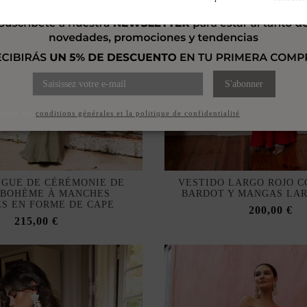
S'abonner
ccepte les
conditions générales et la politique de confidentialité
NGUE DE CÉRÉMONIE DE
VESTIDO LARGO ROJO C
 BOHÈME À MANCHES
BARDOT Y MANGAS LA
S EN FORME DE CAPE
200,00 €
215,00 €