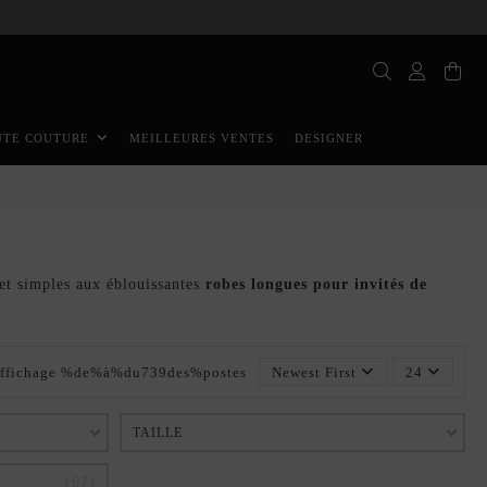
MEILLEURES VENTES
DESIGNER
UTE COUTURE
 et simples aux éblouissantes
robes longues pour invités de
ffichage %de%à%du739des%postes
Newest First
24
TAILLE
67