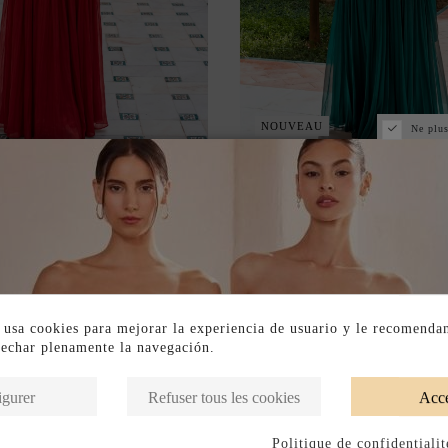
NOUVEAU
Ne plus
OIRÉE LONGUE BORDEAUX
ROBE DE SOIRÉE LON
AVEC DÉCOLLETÉ BARDOT
ÉMERAUDE PLISSÉE AV
ASSORTI
145,00 €
145,00 €
 usa cookies para mejorar la experiencia de usuario y le recomenda
vechar plenamente la navegación.
igurer
Refuser tous les cookies
Acce
Politique de confidentialit