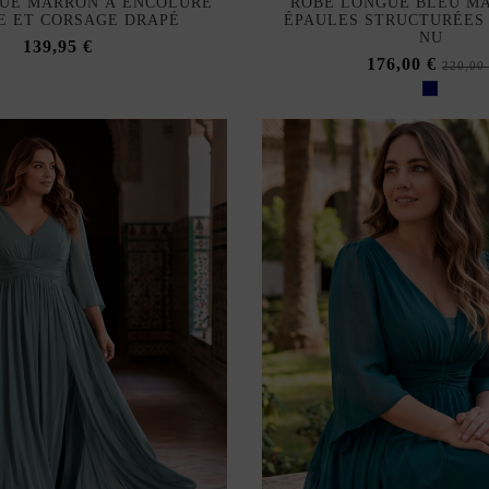
UE MARRON À ENCOLURE
ROBE LONGUE BLEU M
E ET CORSAGE DRAPÉ
ÉPAULES STRUCTURÉES 
NU
139,95 €
176,00 €
220,00