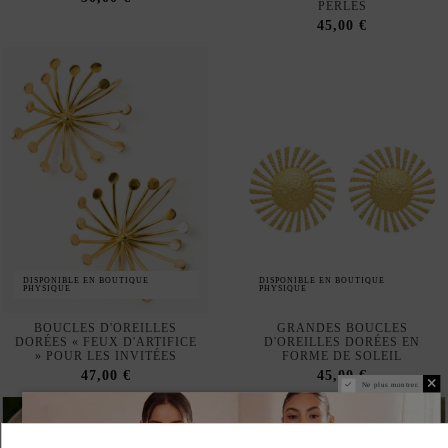
DISPONIBLE EN BOUTIQUE
DISPONIBLE EN BOUTIQUE
PHYSIQUE
PHYSIQUE
BOUCLES D'OREILLES
GRANDES BOUCLES
DORÉES « FEUX D'ARTIFICE
D'OREILLES DORÉES EN
» POUR LES INVITÉES
FORME DE SOLEIL
47,00 €
45,00 €