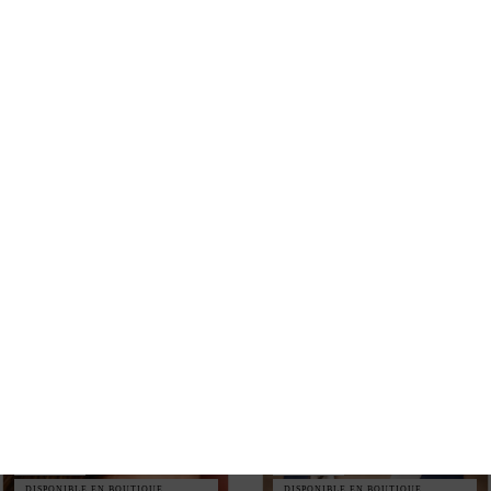
FEUILLES, ORNÉES D'UNE
COLORÉES ET AU MOTIF
PIERRE VERT D'EAU
GÉOMÉTRIQUE
44,00 €
50,00 €
NOUVEAU
NOUVEAU
DISPONIBLE EN BOUTIQUE
DISPONIBLE EN BOUTIQUE
PHYSIQUE
PHYSIQUE
BOUCLES D'OREILLES
BOUCLES D'OREILLES
ORNÉES DE TROIS PIERRES
DORÉES AVEC UNE PIERRE
DE LABRADORITE EN
EN FORME DE GOUTTE
FORME DE GOUTTE
44,00 €
47,00 €