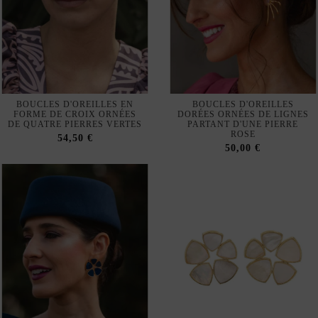
FORME DE CROIX ORNÉES
DORÉES ORNÉES DE LIGNES
DE QUATRE PIERRES VERTES
PARTANT D'UNE PIERRE
ROSE
54,50 €
50,00 €
DISPONIBLE EN BOUTIQUE
DISPONIBLE EN BOUTIQUE
PHYSIQUE
PHYSIQUE
BOUCLES D'OREILLES
BOUCLES D'OREILLES
DORÉES ORNÉES DE
CIRCULAIRES ORNÉES DE
PIERRES BLEUES, DE FORME
PIERRES NACRÉES, AU
CIRCULAIRE
DESIGN GÉOMÉTRIQUE
50,00 €
50,00 €