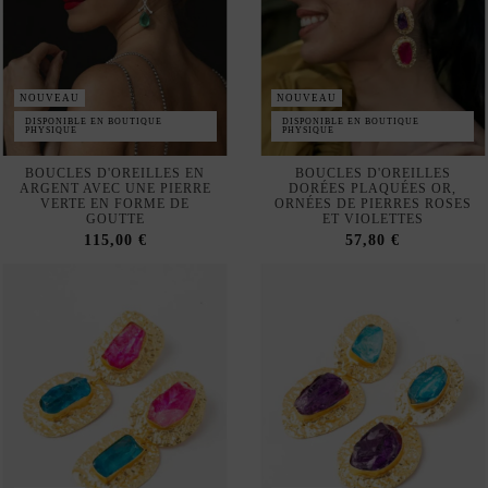
BOUCLES D'OREILLES EN
BOUCLES D'OREILLES
ARGENT AVEC UNE PIERRE
DORÉES PLAQUÉES OR,
VERTE EN FORME DE
ORNÉES DE PIERRES ROSES
GOUTTE
ET VIOLETTES
115,00 €
57,80 €
NOUVEAU
NOUVEAU
DISPONIBLE EN BOUTIQUE
DISPONIBLE EN BOUTIQUE
PHYSIQUE
PHYSIQUE
BOUCLES D'OREILLES
BOUCLES D'OREILLES
DORÉES ORNÉES DE
DORÉES ORNÉES DE
PIERRES FUCHSIA ET
PIERRES ARTISANALES
TURQUOISE, FABRIQUÉES À
TURQUOISE ET VIOLETTES
LA MAIN
57,80 €
57,80 €