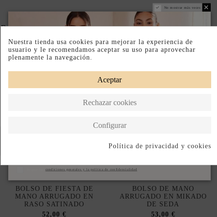
No mostrar más veces
Completa tu look
Nuestra tienda usa cookies para mejorar la experiencia de
usuario y le recomendamos aceptar su uso para aprovechar
plenamente la navegación.
Aceptar
Rechazar cookies
Configurar
Política de privacidad y cookies
Suscribirse
Acepto las
condiciones generales y la política de confidencialidad
BOLSO DE FIESTA DE
BOLSO DE MANO
MANO ARRUGADO EN
ARRUGADO EN MIKADO
RASO SATINADO
DE SEDA
52,00 €
53,00 €