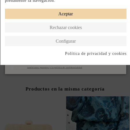
plenamente la navegación.
Acepto las
condiciones generales y la política de confidencialidad
Aceptar
Avisame cuando vuelva
Rechazar cookies
Paga a Plazos
Devoluciones Fáciles
Diseñado en España
Configurar
DESCRIPCIÓN CORTA
Política de privacidad y cookies
DESCRIPCIÓN
Suscribirse
Acepto las
condiciones generales y la política de confidencialidad
Productos en la misma categoría