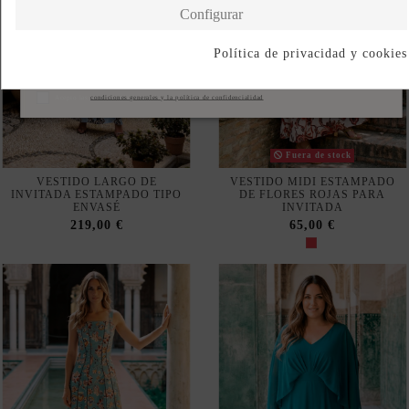
Fuera de stock
VESTIDO LARGO DE
VESTIDO MIDI ESTAMPADO
INVITADA ESTAMPADO TIPO
DE FLORES ROJAS PARA
ENVASÉ
INVITADA
219,00 €
65,00 €