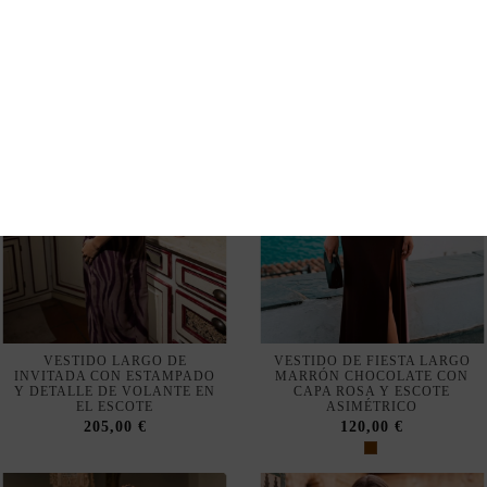
VESTIDO LARGO DE
VESTIDO DE FIESTA LARGO
INVITADA CON ESTAMPADO
MARRÓN CHOCOLATE CON
Y DETALLE DE VOLANTE EN
CAPA ROSA Y ESCOTE
EL ESCOTE
ASIMÉTRICO
205,00 €
120,00 €