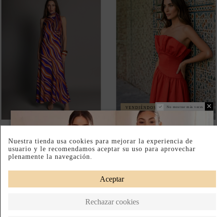
VENDIÉNDOSE RÁPIDO
Fuera de stock
VESTIDO LARGO
VESTIDO ROJO PALABRA DE
ESTAMPADO DE SATÉN
HONOR CON FALDA
MULTICOLOR
ASIMÉTRICA PARA
INVITADA
159,95 €
135,00 €