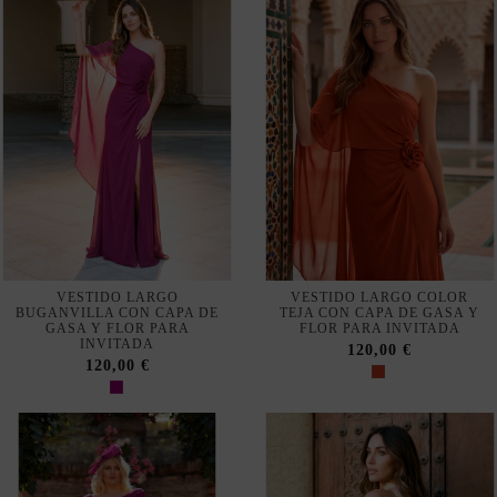
No mostrar más veces
Nuestra tienda usa cookies para mejorar la experiencia de
usuario y le recomendamos aceptar su uso para aprovechar
plenamente la navegación.
Aceptar
Rechazar cookies
VESTIDO LARGO
VESTIDO LARGO COLOR
BUGANVILLA CON CAPA DE
TEJA CON CAPA DE GASA Y
Configurar
GASA Y FLOR PARA
FLOR PARA INVITADA
INVITADA
120,00 €
120,00 €
Política de privacidad y cookies
Suscribirse
Acepto las
condiciones generales y la política de confidencialidad