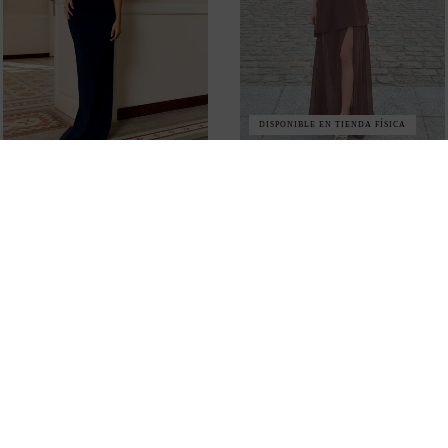
DISPONIBLE EN TIENDA FÍSICA
VESTIDO LARGO DE
VESTIDO MARRÓN HALTER
INVITADA CON CUELLO
CON FALDA DE GASA
REDONDO Y DETALLE DE
VAPOROSA PARA INVITADA
CAPA
175,00 €
202,00 €
VENDIÉNDOSE RÁPIDO