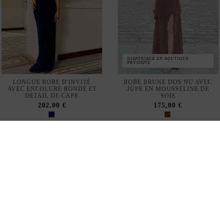
DISPONIBLE EN BOUTIQUE
PHYSIQUE
LONGUE ROBE D'INVITÉ
ROBE BRUNE DOS NU AVEC
AVEC ENCOLURE RONDE ET
JUPE EN MOUSSELINE DE
DÉTAIL DE CAPE
SOIE
202,00 €
175,00 €
VENTE RAPIDE