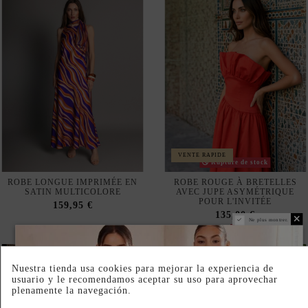
VENTE RAPIDE
Rupture de stock
ROBE LONGUE IMPRIMÉE EN
ROBE ROUGE À BRETELLES
SATIN MULTICOLORE
AVEC JUPE ASYMÉTRIQUE
POUR L'INVITÉE
159,95 €
135,00 €