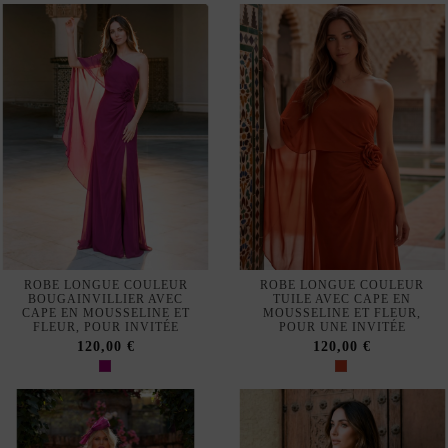
Ne plus montrer.
Nuestra tienda usa cookies para mejorar la experiencia de
usuario y le recomendamos aceptar su uso para aprovechar
plenamente la navegación.
Accepter
Refuser tous les cookies
ROBE LONGUE COULEUR
ROBE LONGUE COULEUR
Configurer
BOUGAINVILLIER AVEC
TUILE AVEC CAPE EN
CAPE EN MOUSSELINE ET
MOUSSELINE ET FLEUR,
FLEUR, POUR INVITÉE
POUR UNE INVITÉE
Politique de confidentialité et de cookies
120,00 €
120,00 €
S'abonner
J'accepte les
conditions générales et la politique de confidentialité