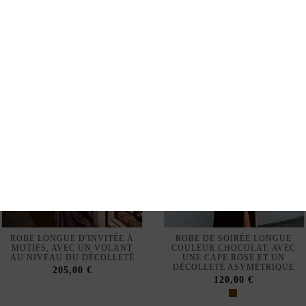
205,00 €
ROBE LONGUE D'INVITÉE À
ROBE DE SOIRÉE LONGUE
MOTIFS, AVEC UN VOLANT
COULEUR CHOCOLAT, AVEC
AU NIVEAU DU DÉCOLLETÉ
UNE CAPE ROSE ET UN
DÉCOLLETÉ ASYMÉTRIQUE
205,00 €
120,00 €