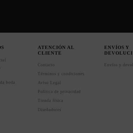
OS
ATENCIÓN AL
ENVÍOS Y
CLIENTE
DEVOLUCI
ctel
Contacto
Envíos y devo
s
Términos y condiciones
ada boda
Aviso Legal
Política de privacidad
Tienda física
Diseñadores