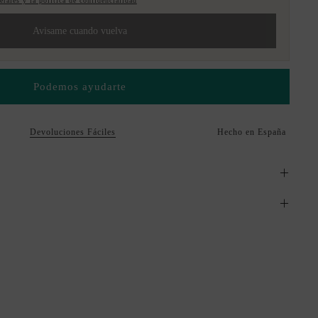
rales y la política de confidencialidad
Avisame cuando vuelva
Podemos ayudarte
Devoluciones Fáciles
Hecho en España