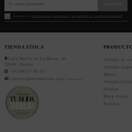
Suscribirse
Acepto las
condiciones generales y la política de confidencialidad
TIENDA FÍSICA
PRODUCT
Calle Martín de los Heros, 66
Vestidos de có
28008, Madrid
Vestidos largo
+34 686 07 99 00
Monos
contacto@invitadisima.com
(Consultas)
Vestidos invit
Rebajas
Black Friday
Navidad