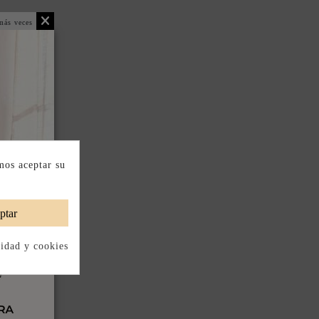
más veces
mos aceptar su
ptar
cidad y cookies