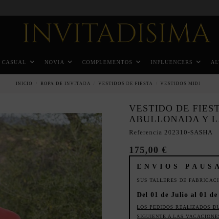
Pago a plazos en 3 meses sin intereses
CASUAL
NOVIA
COMPLEMENTOS
INFLUENCERS
AL
INICIO
ROPA DE INVITADA
VESTIDOS DE FIESTA
VESTIDOS MIDI
VESTIDO DE FIES
ABULLONADA Y L
Referencia
202310-SASHA
175,00 €
ENVIOS PAUS
SUS TALLERES DE FABRICAC
Del 01 de Julio al 01 d
LOS PEDIDOS REALIZADOS D
SIGUIENTE A LAS VACACIONE