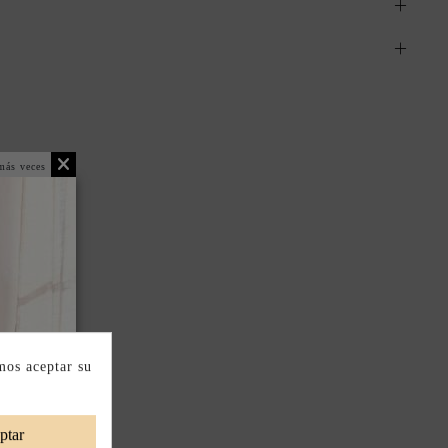
más veces
mos aceptar su
ptar