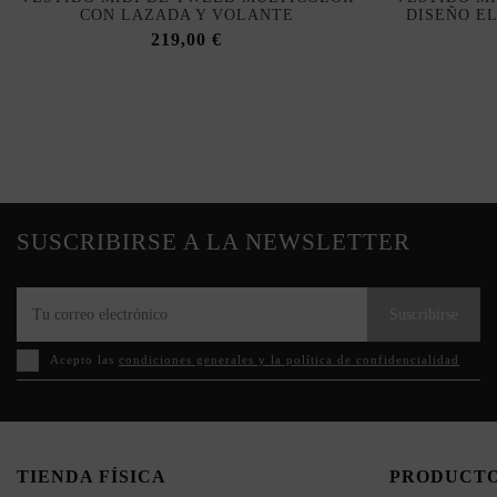
CON LAZADA Y VOLANTE
DISEÑO E
219,00 €
SUSCRIBIRSE A LA NEWSLETTER
Suscribirse
Acepto las
condiciones generales y la política de confidencialidad
TIENDA FÍSICA
PRODUCT