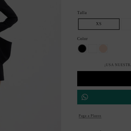
Talla
XS
Color
Negro
Blanco
nude
¡USA NUESTR
Paga a Plazos