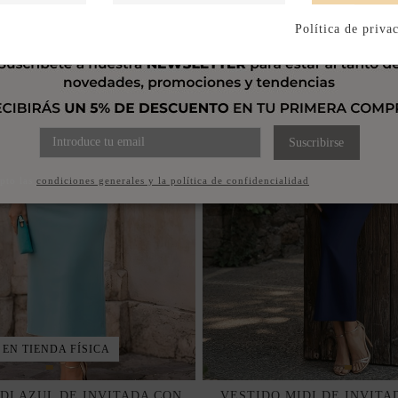
Política de priva
Suscribirse
pto las
condiciones generales y la política de confidencialidad
 EN TIENDA FÍSICA
DI AZUL DE INVITADA CON
VESTIDO MIDI DE INVITA