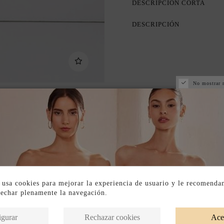
DESCRIPCIÓN CORTA
DESCRIPCIÓN
No mostrar 
 usa cookies para mejorar la experiencia de usuario y le recomenda
vechar plenamente la navegación.
Productos en la misma categoría
igurar
Rechazar cookies
Ace