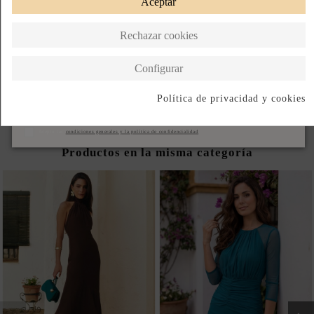
Aceptar
Paga a Plazos
Hecho en Turquia
Rechazar cookies
DESCRIPCIÓN CORTA
Configurar
DESCRIPCIÓN
Política de privacidad y cookies
Suscribirse
Acepto las
condiciones generales y la política de confidencialidad
Productos en la misma categoría