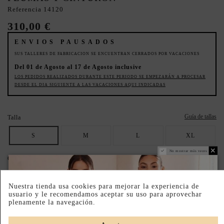
Referencia
14120
310,00 €
ENVIOS PAUSADOS
SUS TALLERES DE FABRICACION SE ENCUENTRAN CERRADOS POR VACACIONES
Del 01 de Agosto al 17 de Agosto inclusive
LOS PEDIDOS REALIZADOS DURANTE ESTE PERIODO SE EMPEZARÁN A PROCESAR
DESDE EL DIA SIGUIENTE A LAS VACACIONES AQUI INDICADAS
Guía de tallas
Talla
S
M
L
XL
No mostrar más veces
Color
Rosa
Fucsia
celeste
Nuestra tienda usa cookies para mejorar la experiencia de
usuario y le recomendamos aceptar su uso para aprovechar
ASEGURA TU TALLA IDEAL: REVISA LA GUÍA.
plenamente la navegación.
BAJO PEDIDO