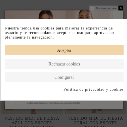
No mostrar más veces
Completa tu look
Nuestra tienda usa cookies para mejorar la experiencia de
usuario y le recomendamos aceptar su uso para aprovechar
plenamente la navegación.
Aceptar
Rechazar cookies
Configurar
Política de privacidad y cookies
Suscribirse
Acepto las
condiciones generales y la política de confidencialidad
-50%
-50%
VESTIDO MIDI DE FIESTA
VESTIDO MIDI DE FIESTA
AZUL CON ESCOTE
CORAL CON ESCOTE