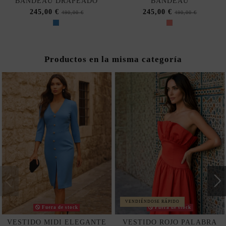
BANDEAU DRAPEADO
BANDEAU
245,00 €
245,00 €
490,00 €
490,00 €
Productos en la misma categoría
VENDIÉNDOSE RÁPIDO
Fuera de stock
Fuera de stock
VESTIDO MIDI ELEGANTE
VESTIDO ROJO PALABRA