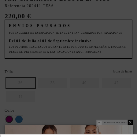
Referencia
202411-TESA
220,00 €
ENVIOS PAUSADOS
SUS TALLERES DE FABRICACION SE ENCUENTRAN CERRADOS POR VACACIONES
Del 01 de Julio al 01 de Septiembre inclusive
LOS PEDIDOS REALIZADOS DURANTE ESTE PERIODO SE EMPEZARÁN A PROCESAR
DESDE EL DIA SIGUIENTE A LAS VACACIONES AQUI INDICADAS
Guía de tallas
Talla
36
38
40
42
44
Color
buganvilla
Azul
No mostrar más veces
ASEGURA TU TALLA IDEAL: REVISA LA GUÍA.