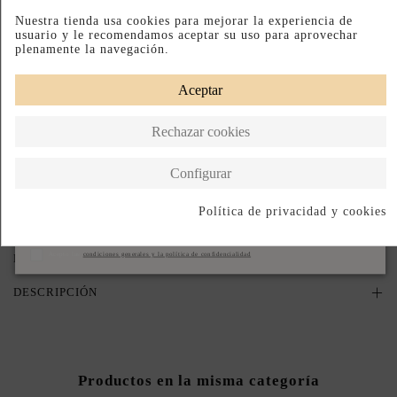
Nuestra tienda usa cookies para mejorar la experiencia de
usuario y le recomendamos aceptar su uso para aprovechar
PRODUCTO AGOTADO TEMPORALMENTE
plenamente la navegación.
Déjanos tu email y te avisaremos en cuanto vuelva a estar disponible.
Aceptar
Acepto las
condiciones generales y la política de confidencialidad
Rechazar cookies
Avisame cuando vuelva
Configurar
Política de privacidad y cookies
Paga a Plazos
Devoluciones Fáciles
Hecho en España
Suscribirse
Acepto las
condiciones generales y la política de confidencialidad
DESCRIPCIÓN CORTA
DESCRIPCIÓN
Productos en la misma categoría