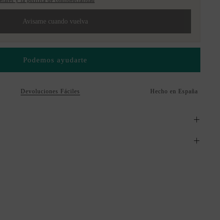
rales y la política de confidencialidad
Avisame cuando vuelva
Podemos ayudarte
Devoluciones Fáciles
Hecho en España