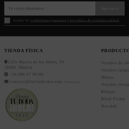
Suscribirse
Acepto las
condiciones generales y la política de confidencialidad
TIENDA FÍSICA
PRODUCT
Calle Martín de los Heros, 66
Vestidos de có
28008, Madrid
Vestidos largo
+34 686 07 99 00
Monos
contacto@invitadisima.com
(Consultas)
Vestidos invit
Rebajas
Black Friday
Navidad