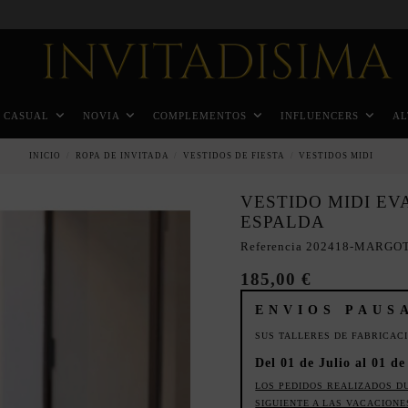
Pago a plazos en 3 meses sin intereses
CASUAL
NOVIA
COMPLEMENTOS
INFLUENCERS
AL
INICIO
ROPA DE INVITADA
VESTIDOS DE FIESTA
VESTIDOS MIDI
VESTIDO MIDI EV
ESPALDA
Referencia
202418-MARGO
185,00 €
ENVIOS PAUS
SUS TALLERES DE FABRICAC
Del 01 de Julio al 01 d
LOS PEDIDOS REALIZADOS D
SIGUIENTE A LAS VACACIONE