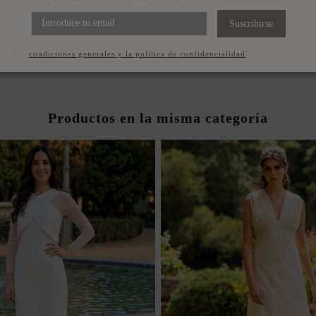
E FIESTA MIDI CON MANGA
BOLSO DE FIESTA NAC
LLONADA Y LAZADA A LA
CIERRE METÁLICO 
Suscribirse
CINTURA
79,00 €
175,00 €
pto las
condiciones generales y la política de confidencialidad
Productos en la misma categoría