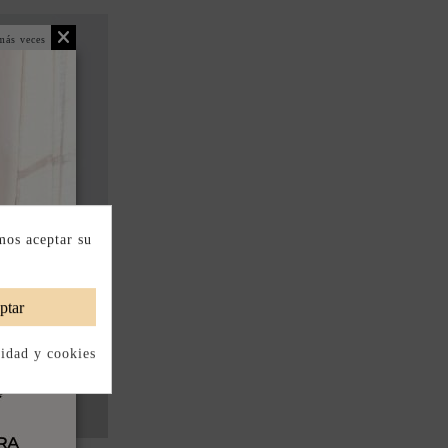
más veces
mos aceptar su
ptar
cidad y cookies