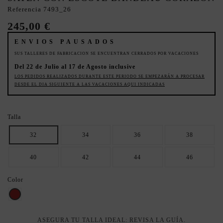
Referencia
7493_26
245,00 €
ENVIOS PAUSADOS
SUS TALLERES DE FABRICACION SE ENCUENTRAN CERRADOS POR VACACIONES
Del 22 de Julio al 17 de Agosto inclusive
LOS PEDIDOS REALIZADOS DURANTE ESTE PERIODO SE EMPEZARÁN A PROCESAR
DESDE EL DIA SIGUIENTE A LAS VACACIONES AQUI INDICADAS
Talla
32
34
36
38
40
42
44
46
Color
MARRON
ASEGURA TU TALLA IDEAL: REVISA LA GUÍA.