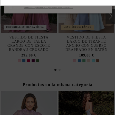
Suscribirse
Acepto las
condiciones generales y la política de confidencialidad
DISPONIBLE EN TIENDA FÍSICA
VENDIÉNDOSE RÁPIDO
VESTIDO DE FIESTA
VESTIDO DE FIESTA
LARGO DE TALLA
LARGO DE TIRANTE
GRANDE CON ESCOTE
ANCHO CON CUERPO
BANDEAU CRUZADO
DRAPEADO EN SATÉN
295,00 €
189,00 €
Productos en la misma categoría