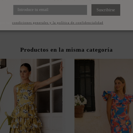
NTELINA EN COLOR CREMA
PENDIENTES RECTANGU
PARA INVITADA
CIRCONITA FUCSIA BAÑA
Suscribirse
49,00 €
62,00 €
pto las
condiciones generales y la política de confidencialidad
Productos en la misma categoría