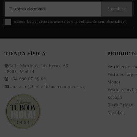
Suscribirse
Acepto las
condiciones generales y la política de confidencialidad
TIENDA FÍSICA
PRODUCT
Calle Martín de los Heros, 66
Vestidos de có
28008, Madrid
Vestidos largo
+34 686 07 99 00
Monos
contacto@invitadisima.com
(Consultas)
Vestidos invit
Rebajas
Black Friday
Navidad