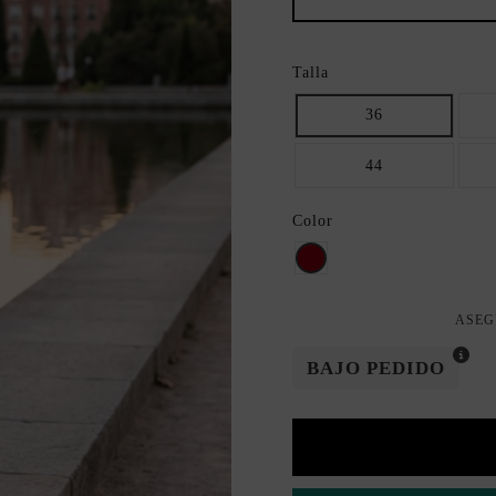
Talla
36
44
Color
granate
ASEG
BAJO PEDIDO