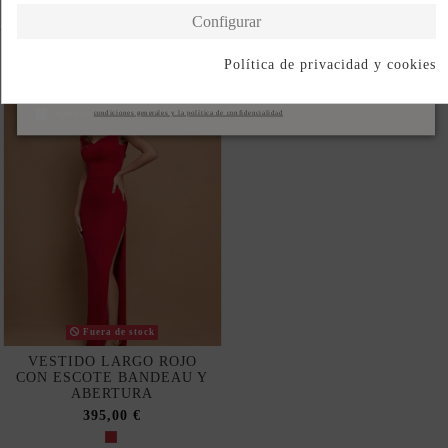
Configurar
Completa tu look
Política de privacidad y cookies
Suscribirse
Acepto las
condiciones generales y la política de confidencialidad
Fuera de stock
VESTIDO LARGO ROJO
CON ESCOTE BANDEAU Y
ABERTURA
395,00 €