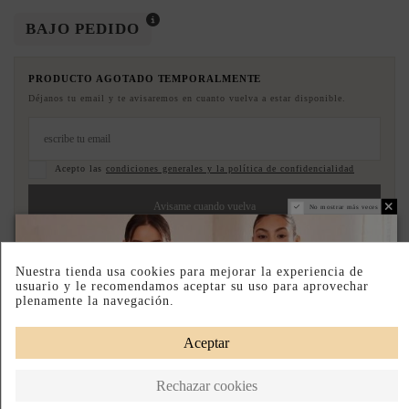
BAJO PEDIDO
PRODUCTO AGOTADO TEMPORALMENTE
Déjanos tu email y te avisaremos en cuanto vuelva a estar disponible.
Acepto las
condiciones generales y la política de confidencialidad
Avisame cuando vuelva
No mostrar más veces
Paga a Plazos
Hecho en Portugal
Nuestra tienda usa cookies para mejorar la experiencia de
usuario y le recomendamos aceptar su uso para aprovechar
plenamente la navegación.
DESCRIPCIÓN CORTA
Aceptar
DESCRIPCIÓN
Rechazar cookies