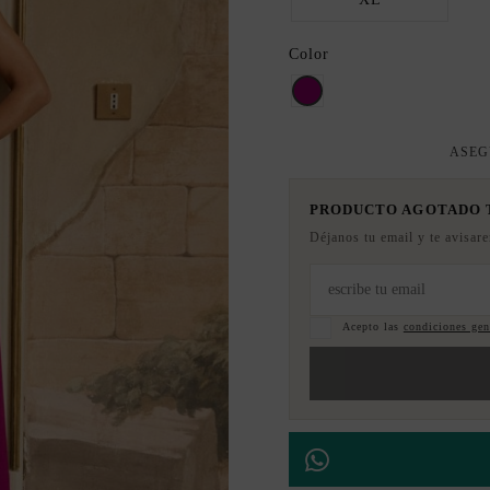
Color
buganvilla
ASEG
PRODUCTO AGOTADO
Déjanos tu email y te avisar
Acepto las
condiciones gene