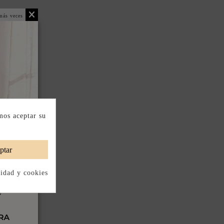
más veces
mos aceptar su
ptar
cidad y cookies