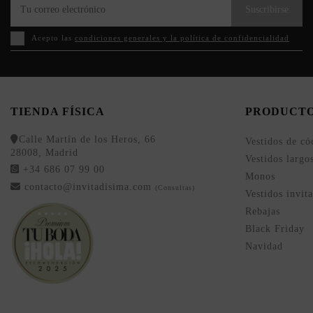
Suscribirse
Acepto las
condiciones generales y la política de confidencialidad
TIENDA FÍSICA
PRODUCT
Calle Martín de los Heros, 66
Vestidos de có
28008, Madrid
Vestidos largo
+34 686 07 99 00
Monos
contacto@invitadisima.com
(Consultas)
Vestidos invit
Rebajas
Black Friday
Navidad