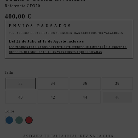
Referencia
CD370
400,00 €
ENVIOS PAUSADOS
SUS TALLERES DE FABRICACION SE ENCUENTRAN CERRADOS POR VACACIONES
Del 22 de Julio al 17 de Agosto inclusive
LOS PEDIDOS REALIZADOS DURANTE ESTE PERIODO SE EMPEZARÁN A PROCESAR
DESDE EL DIA SIGUIENTE A LAS VACACIONES AQUI INDICADAS
Talla
32
34
36
38
40
42
44
46
Color
AZUL
Verde esmeralda
rojo valentino
ASEGURA TU TALLA IDEAL: REVISA LA GUÍA.