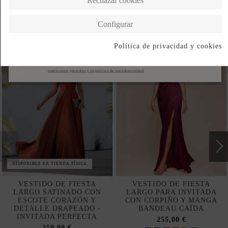
Rechazar cookies
Completa tu look
Configurar
Política de privacidad y cookies
Suscribirse
Acepto las
condiciones generales y la política de confidencialidad
DISPONIBLE EN TIENDA FÍSICA
VESTIDO DE FIESTA
VESTIDO DE FIESTA
LARGO SATINADO CON
LARGO PARA INVITADA
ESCOTE CORAZÓN Y
CON CORPIÑO Y MANGA
DETALLE DRAPEADO -
BANDEAU CAÍDA
INVITADA PERFECTA
255,00 €
250,00 €