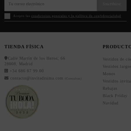
Suscribirse
Acepto las
condiciones generales y la política de confidencialidad
TIENDA FÍSICA
PRODUCT
Calle Martín de los Heros, 66
Vestidos de có
28008, Madrid
Vestidos largo
+34 686 07 99 00
Monos
contacto@invitadisima.com
(Consultas)
Vestidos invit
Rebajas
Black Friday
Navidad