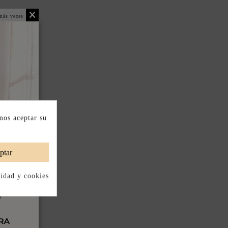
más veces
mos aceptar su
ptar
cidad y cookies