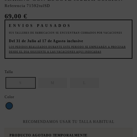
Referencia
71592tulSD
69,00 €
ENVIOS PAUSADOS
SUS TALLERES DE FABRICACION SE ENCUENTRAN CERRADOS POR VACACIONES
Del 31 de Julio al 17 de Agosto inclusive
LOS PEDIDOS REALIZADOS DURANTE ESTE PERIODO SE EMPEZARÁN A PROCESAR
DESDE EL DIA SIGUIENTE A LAS VACACIONES AQUI INDICADAS
Talla
S
M
L
Color
AZUL
RECOMENDAMOS USAR TU TALLA HABITUAL
PRODUCTO AGOTADO TEMPORALMENTE