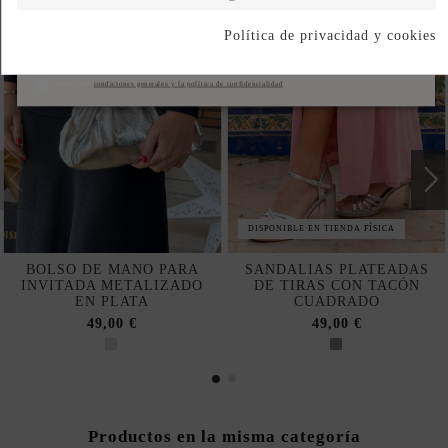
Política de privacidad y cookies
Suscribirse
Acepto las
condiciones generales y la política de confidencialidad
DISPONIBLE EN TIENDA FÍSICA
BOLSO DE MANO PARA
SANDALIAS PLATEADAS
INVITADA METALIZADO
DE TIRAS CON TACÓN
EN PLATA
CUADRADO
49,00 €
49,00 €
Productos en la misma categoría