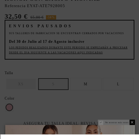
Referencia
EYAT-ATE7928005
32,50 €
65,00 €
-50%
ENVIOS PAUSADOS
SUS TALLERES DE FABRICACION SE ENCUENTRAN CERRADOS POR VACACIONES
Del 30 de Julio al 17 de Agosto inclusive
LOS PEDIDOS REALIZADOS DURANTE ESTE PERIODO SE EMPEZARÁN A PROCESAR
DESDE EL DIA SIGUIENTE A LAS VACACIONES AQUI INDICADAS
Talla
XS
S
M
L
Color
Rosa
No mostrar más veces
ASEGURA TU TALLA IDEAL: REVISA LA GUÍA.
PRODUCTO AGOTADO TEMPORALMENTE