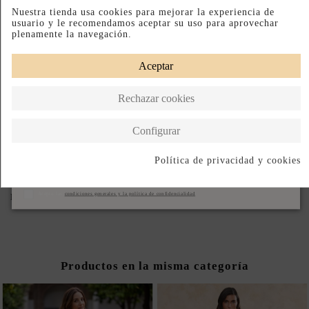
Nuestra tienda usa cookies para mejorar la experiencia de
Déjanos tu email y te avisaremos en cuanto vuelva a estar disponible.
usuario y le recomendamos aceptar su uso para aprovechar
plenamente la navegación.
Aceptar
Acepto las
condiciones generales y la política de confidencialidad
Avisame cuando vuelva
Rechazar cookies
Configurar
Paga a Plazos
Devoluciones Fáciles
Diseñado en España
Política de privacidad y cookies
DESCRIPCIÓN CORTA
Suscribirse
Acepto las
condiciones generales y la política de confidencialidad
DESCRIPCIÓN
Productos en la misma categoría