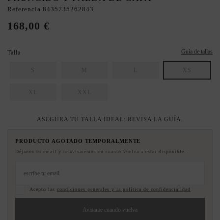
Referencia
8435735262843
168,00 €
Guía de tallas
Talla
S
M
L
XS
XL
XXL
ASEGURA TU TALLA IDEAL: REVISA LA GUÍA.
PRODUCTO AGOTADO TEMPORALMENTE
Déjanos tu email y te avisaremos en cuanto vuelva a estar disponible.
Acepto las
condiciones generales y la política de confidencialidad
Avisame cuando vuelva