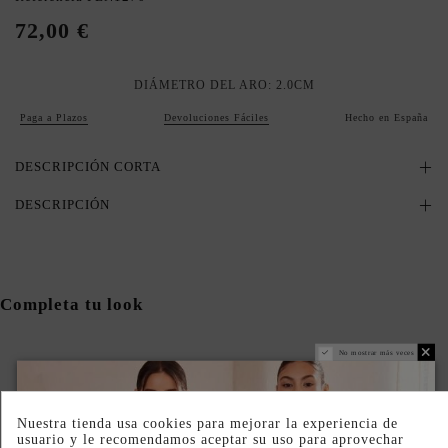
72,00 €
DIÁMETRO DEL ARO: 2.0CM
Paga a Plazos
Devoluciones Fáciles
Hecho en España
DESCRIPCIÓN CORTA
DESCRIPCIÓN
Completa tu look
No mostrar más veces
Nuestra tienda usa cookies para mejorar la experiencia de
usuario y le recomendamos aceptar su uso para aprovechar