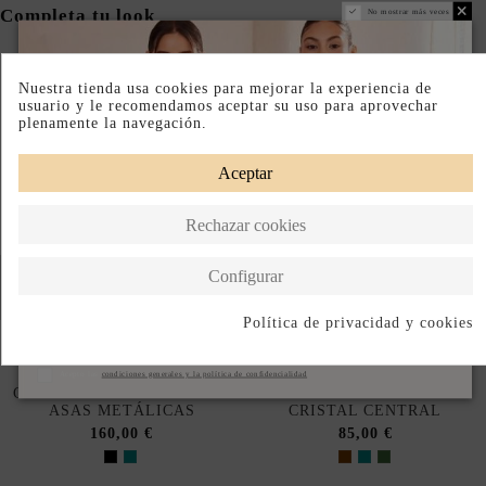
Completa tu look
No mostrar más veces
Nuestra tienda usa cookies para mejorar la experiencia de
usuario y le recomendamos aceptar su uso para aprovechar
plenamente la navegación.
Aceptar
Rechazar cookies
Configurar
Política de privacidad y cookies
Suscribirse
CARTERA DE CROCHET
PENDIENTES BORDADOS
Acepto las
condiciones generales y la política de confidencialidad
CON CINTAS SATINADAS Y
CON MOSTACILLAS Y
ASAS METÁLICAS
CRISTAL CENTRAL
160,00 €
85,00 €