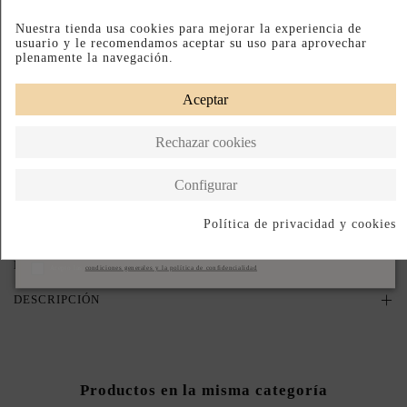
Nuestra tienda usa cookies para mejorar la experiencia de
PRODUCTO AGOTADO TEMPORALMENTE
usuario y le recomendamos aceptar su uso para aprovechar
Déjanos tu email y te avisaremos en cuanto vuelva a estar disponible.
plenamente la navegación.
Aceptar
Acepto las
condiciones generales y la política de confidencialidad
Rechazar cookies
Avisame cuando vuelva
Configurar
Paga a Plazos
Devoluciones Fáciles
Hecho en España
Política de privacidad y cookies
Suscribirse
DESCRIPCIÓN CORTA
Acepto las
condiciones generales y la política de confidencialidad
DESCRIPCIÓN
Productos en la misma categoría