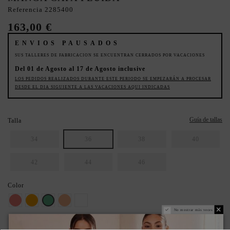
Referencia
2285400
163,00 €
ENVIOS PAUSADOS
SUS TALLERES DE FABRICACION SE ENCUENTRAN CERRADOS POR VACACIONES
Del 01 de Agosto al 17 de Agosto inclusive
LOS PEDIDOS REALIZADOS DURANTE ESTE PERIODO SE EMPEZARÁN A PROCESAR
DESDE EL DIA SIGUIENTE A LAS VACACIONES AQUI INDICADAS
Guía de tallas
Talla
34
36
38
40
42
44
46
Color
coral
Naranja
Verde
Melocotón
Blanco
No mostrar más veces
ASEGURA TU TALLA IDEAL: REVISA LA GUÍA.