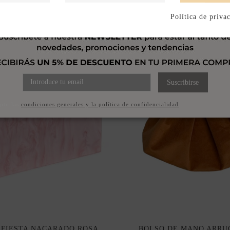
Política de priva
Suscribirse
pto las
condiciones generales y la política de confidencialidad
 FIESTA NACARADO ROSA
BOLSO DE MANO ARRU