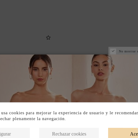
No mostrar 
 usa cookies para mejorar la experiencia de usuario y le recomenda
vechar plenamente la navegación.
Productos en la misma categoría
igurar
Rechazar cookies
Ace