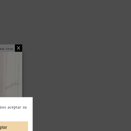
más veces
mos aceptar su
ptar