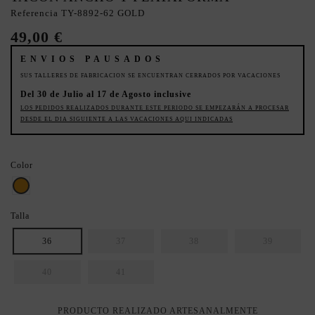
Referencia
TY-8892-62 GOLD
49,00 €
ENVIOS PAUSADOS
SUS TALLERES DE FABRICACION SE ENCUENTRAN CERRADOS POR VACACIONES
Del 30 de Julio al 17 de Agosto inclusive
LOS PEDIDOS REALIZADOS DURANTE ESTE PERIODO SE EMPEZARÁN A PROCESAR
DESDE EL DIA SIGUIENTE A LAS VACACIONES AQUI INDICADAS
Color
Dorado
Talla
36
37
38
39
40
41
PRODUCTO REALIZADO ARTESANALMENTE