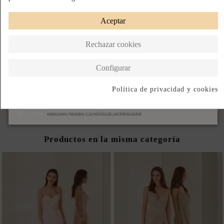
¡UTILIZA LA GUÍA DE TALLAS PARA UN AJUSTE PERFECTO!
Aceptar
BAJO PEDIDO
Rechazar cookies
Paga a Plazos
Hecho en Estados Unidos
Configurar
DESCRIPCIÓN CORTA
DESCRIPCIÓN
Política de privacidad y cookies
Suscribirse
Acepto las
condiciones generales y la política de confidencialidad
Productos en la misma categoría