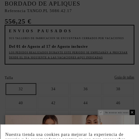
BORDADO DE APLIQUES
Referencia
TANGO.PL 5086.42.17
556,25 €
ENVIOS PAUSADOS
SUS TALLERES DE FABRICACION SE ENCUENTRAN CERRADOS POR VACACIONES
Del 01 de Agosto al 17 de Agosto inclusive
LOS PEDIDOS REALIZADOS DURANTE ESTE PERIODO SE EMPEZARÁN A PROCESAR
DESDE EL DIA SIGUIENTE A LAS VACACIONES AQUI INDICADAS
Guía de tallas
Talla
32
34
36
38
40
42
44
46
No mostrar más veces
48
50
A MEDIDA
Color
Nuestra tienda usa cookies para mejorar la experiencia de