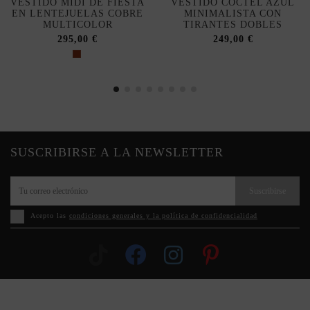
VESTIDO MIDI DE FIESTA
VESTIDO CÓCTEL AZUL
EN LENTEJUELAS COBRE
MINIMALISTA CON
MULTICOLOR
TIRANTES DOBLES
295,00 €
249,00 €
SUSCRIBIRSE A LA NEWSLETTER
Suscribirse
Acepto las
condiciones generales y la política de confidencialidad