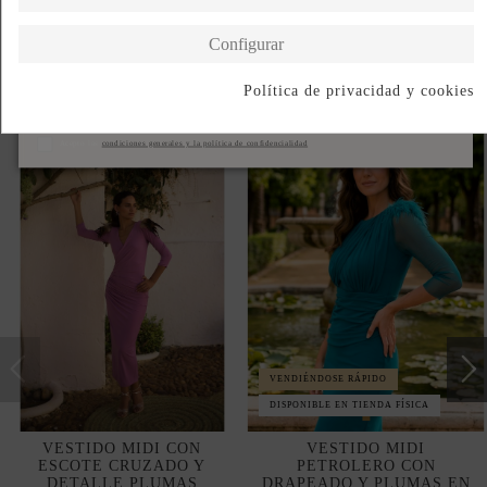
Configurar
Política de privacidad y cookies
Productos en la misma categoría
Suscribirse
Acepto las
condiciones generales y la política de confidencialidad
VENDIÉNDOSE RÁPIDO
DISPONIBLE EN TIENDA FÍSICA
VESTIDO MIDI CON
VESTIDO MIDI
ESCOTE CRUZADO Y
PETROLERO CON
DETALLE PLUMAS
DRAPEADO Y PLUMAS EN