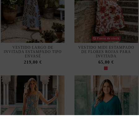
Fuera de stock
VESTIDO LARGO DE
VESTIDO MIDI ESTAMPADO
INVITADA ESTAMPADO TIPO
DE FLORES ROJAS PARA
ENVASÉ
INVITADA
219,00 €
65,00 €