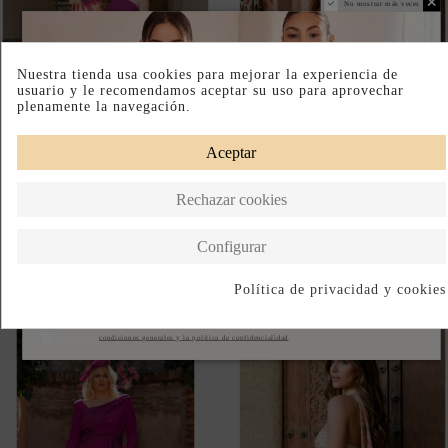
No mostrar más veces
Nuestra tienda usa cookies para mejorar la experiencia de
usuario y le recomendamos aceptar su uso para aprovechar
plenamente la navegación.
Aceptar
Rechazar cookies
VESTIDO LARGO
VESTIDO LARGO COLOR
BUGANVILLA CON CAPA DE
TEJA CON CAPA DE GASA Y
Configurar
GASA Y FLOR PARA
FLOR PARA INVITADA
INVITADA
120,00 €
120,00 €
Política de privacidad y cookies
Suscribirse
Acepto las
condiciones generales y la política de confidencialidad