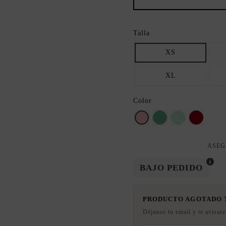
Talla
XS
XL
Color
Rosa
VERDE
menta
granate
ASEG
BAJO PEDIDO
PRODUCTO AGOTADO
Déjanos tu email y te avisar