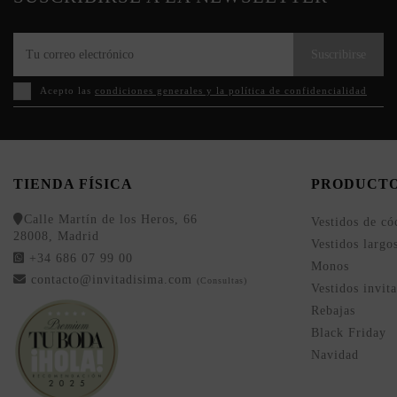
Suscribirse
Acepto las
condiciones generales y la política de confidencialidad
TIENDA FÍSICA
PRODUCT
Calle Martín de los Heros, 66
Vestidos de có
28008, Madrid
Vestidos largo
+34 686 07 99 00
Monos
contacto@invitadisima.com
(Consultas)
Vestidos invit
Rebajas
Black Friday
Navidad