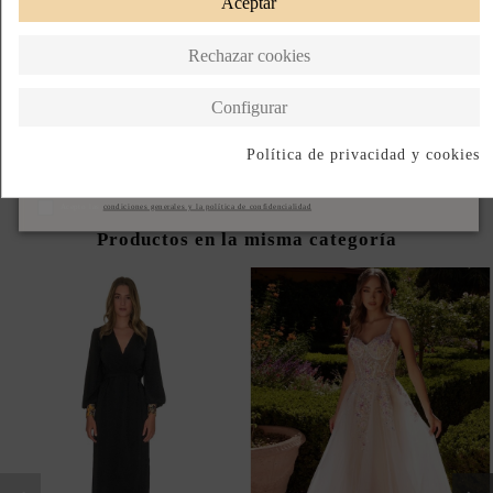
Aceptar
Paga a Plazos
Diseñado en España
Rechazar cookies
DESCRIPCIÓN CORTA
Configurar
DESCRIPCIÓN
Política de privacidad y cookies
Suscribirse
Acepto las
condiciones generales y la política de confidencialidad
Productos en la misma categoría