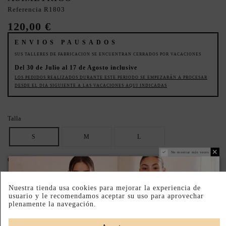
Referencia
R1803
120,00 €
ENVIOS PAUSADOS
SUS TALLERES DE FABRICACION SE ENCUENTRAN CERRADOS POR VACACIONES
Del 30 de Julio al 17 de Agosto inclusive
LOS PEDIDOS REALIZADOS DURANTE ESTE PERIODO SE EMPEZARÁN A PROCESAR
DESDE EL DIA SIGUIENTE A LAS VACACIONES AQUI INDICADAS
Talla
S
M
L
No mostrar más veces
Color
Rosa
AZUL
granate
Nuestra tienda usa cookies para mejorar la experiencia de
usuario y le recomendamos aceptar su uso para aprovechar
ASEGURA TU TALLA IDEAL: REVISA LA GUÍA.
plenamente la navegación.
BAJO PEDIDO