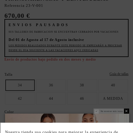
Referencia
23-V-001
670,00 €
ENVIOS PAUSADOS
SUS TALLERES DE FABRICACION SE ENCUENTRAN CERRADOS POR VACACIONES
Del 01 de Agosto al 17 de Agosto inclusive
LOS PEDIDOS REALIZADOS DURANTE ESTE PERIODO SE EMPEZARÁN A PROCESAR
DESDE EL DIA SIGUIENTE A LAS VACACIONES AQUI INDICADAS
Envío de productos bajo pedido en dos meses y medio
Guía de tallas
Talla
34
36
38
40
42
44
46
A MEDIDA
Color
No mostrar más veces
marino
Nuestra tienda usa cookies para mejorar la experiencia de