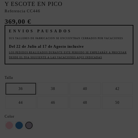
Y ESCOTE EN PICO
Referencia
CC446
369,00 €
ENVIOS PAUSADOS
SUS TALLERES DE FABRICACION SE ENCUENTRAN CERRADOS POR VACACIONES
Del 22 de Julio al 17 de Agosto inclusive
LOS PEDIDOS REALIZADOS DURANTE ESTE PERIODO SE EMPEZARÁN A PROCESAR
DESDE EL DIA SIGUIENTE A LAS VACACIONES AQUI INDICADAS
Talla
36
38
40
42
44
46
48
50
Color
Rosa
AZUL
Malva