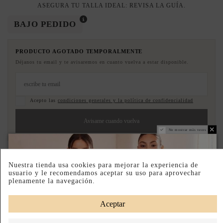
ASEGURA TU TALLA IDEAL: REVISA LA GUÍA.
BAJO PEDIDO
PRODUCTO AGOTADO TEMPORALMENTE
Déjanos tu email y te avisaremos en cuanto vuelva a estar disponible.
Acepto las
condiciones generales y la política de confidencialidad
Avisame cuando vuelva
No mostrar más veces
Paga a Plazos
Hecho en Estados Unidos
Nuestra tienda usa cookies para mejorar la experiencia de
usuario y le recomendamos aceptar su uso para aprovechar
DESCRIPCIÓN CORTA
plenamente la navegación.
DESCRIPCIÓN
Aceptar