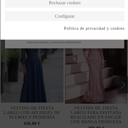
Rechazar cookies
Completa tu look
Configurar
Política de privacidad y cookies
Suscribirse
Acepto las
condiciones generales y la política de confidencialidad
VESTIDO DE FIESTA
VESTIDO DE FIESTA
LARGO CON APLIQUES DE
LARGO PARA INVITADA
PLUMAS Y PEDRERÍA
REALIZADO EN ENCAJE
CON MANGA FRANCESA
450,00 €