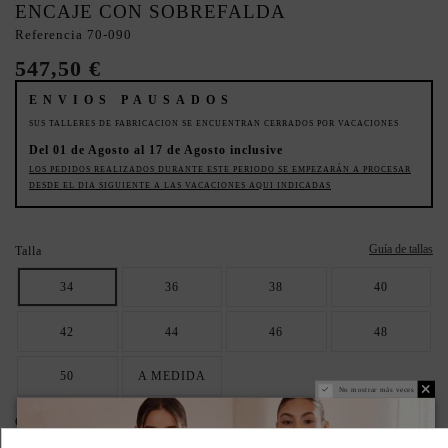
ENCAJE CON SOBREFALDA
Referencia
70-090
547,50 €
ENVIOS PAUSADOS
SUS TALLERES DE FABRICACION SE ENCUENTRAN CERRADOS POR VACACIONES
Del 01 de Agosto al 17 de Agosto inclusive
LOS PEDIDOS REALIZADOS DURANTE ESTE PERIODO SE EMPEZARÁN A PROCESAR
DESDE EL DIA SIGUIENTE A LAS VACACIONES AQUI INDICADAS
Guía de tallas
Talla
34
36
38
40
42
44
46
48
50
A MEDIDA
No mostrar más veces
Color