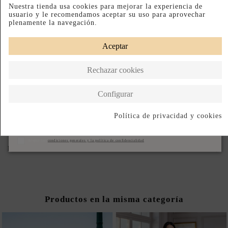
Negro
Nuestra tienda usa cookies para mejorar la experiencia de
usuario y le recomendamos aceptar su uso para aprovechar
plenamente la navegación.
Desmontable
Aceptar
ASEGURA TU TALLA IDEAL: REVISA LA GUÍA.
Rechazar cookies
BAJO PEDIDO
Configurar
Paga a Plazos
Hecho en Ucrania
Política de privacidad y cookies
Suscribirse
DESCRIPCIÓN CORTA
Acepto las
condiciones generales y la política de confidencialidad
DESCRIPCIÓN
Productos en la misma categoría