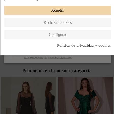
ASEGURA TU TALLA IDEAL: REVISA LA GUÍA.
Aceptar
BAJO PEDIDO
Rechazar cookies
Paga a Plazos
Hecho en Ucrania
Configurar
DESCRIPCIÓN CORTA
DESCRIPCIÓN
Política de privacidad y cookies
Suscribirse
Acepto las
condiciones generales y la política de confidencialidad
Productos en la misma categoría